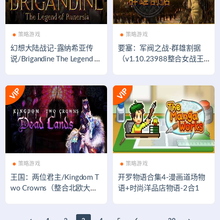
策略游戏
策略游戏
幻想大陆战记-露纳希亚传
要塞：军阀之战-群雄割据
说/Brigandine The Legend of
（v1.10.23988整合女战王D
Runersia（v1.01）
LC）
策略游戏
策略游戏
王国：两位君主/Kingdom T
开罗物语合集4-漫画道场物
wo Crowns（整合北欧大地
语+时尚洋品店物语-2合1
DLC）