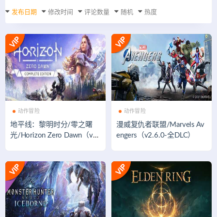
发布日期
修改时间
评论数量
随机
热度
动作冒险
动作冒险
地平线：黎明时分/零之曙
漫威复仇者联盟/Marvels Av
光/Horizon Zero Dawn（v1.
engers（v2.6.0-全DLC）
10.H2）