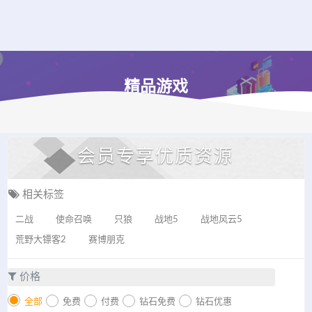
精品游戏
会员专享优质资源
相关标签
二战
使命召唤
只狼
战地5
战地风云5
荒野大镖客2
赛博朋克
价格
全部
免费
付费
钻石免费
钻石优惠