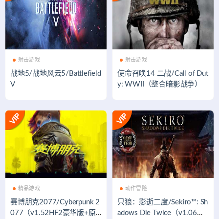
射击游戏
射击游戏
战地5/战地风云5/Battlefield
使命召唤14 二战/Call of Dut
V
y: WWII（整合暗影战争）
精品游戏
动作冒险
赛博朋克2077/Cyberpunk 2
只狼：影逝二度/Sekiro™: Sh
077（v1.52HF2豪华版+原
adows Die Twice（v1.06年