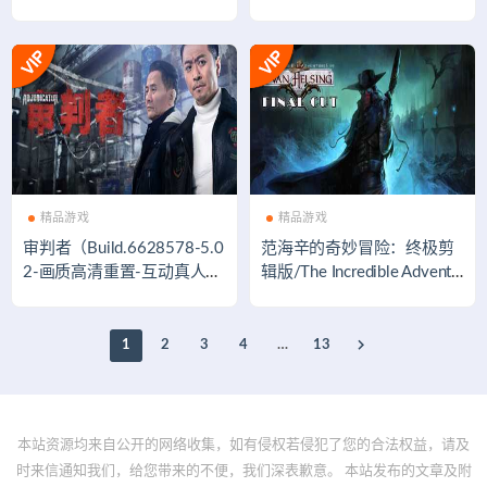
声音乐集+额外全DLC）
度版）
精品游戏
精品游戏
审判者（Build.6628578-5.0
范海辛的奇妙冒险：终极剪
2-画质高清重置-互动真人演
辑版/The Incredible Adventu
绎）
res of Van Helsing: Final Cut
1
2
3
4
…
13
本站资源均来自公开的网络收集，如有侵权若侵犯了您的合法权益，请及
时来信通知我们，给您带来的不便，我们深表歉意。 本站发布的文章及附