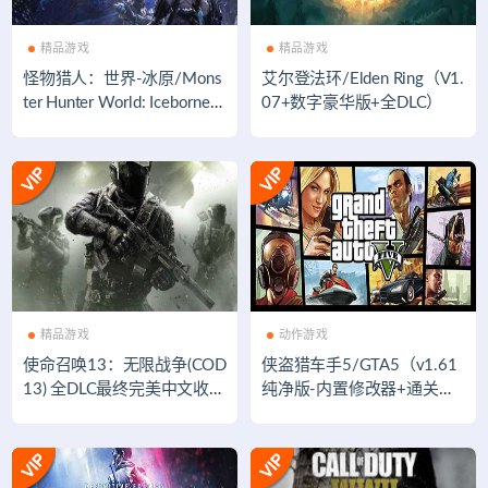
精品游戏
精品游戏
怪物猎人：世界-冰原/Mons
艾尔登法环/Elden Ring（V1.
ter Hunter World: Iceborne
07+数字豪华版+全DLC）
（V15.11.01-全DLC豪华版
+世界定制版）
精品游戏
动作游戏
使命召唤13：无限战争(COD
侠盗猎车手5/GTA5（v1.61
13) 全DLC最终完美中文收藏
纯净版-内置修改器+通关存
版 经典FPS游戏
档）