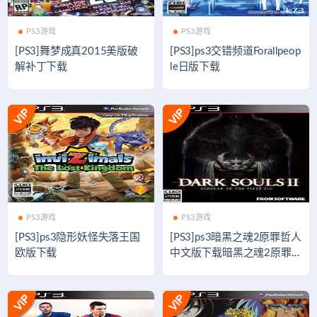
PS3游戏
PS3游戏
[PS3]舞梦成真2015美版破
[PS3]ps3交错频道Forallpeop
解补丁下载
le日版下载
PS3游戏
PS3游戏
[PS3]ps3隐形妖怪失落王国
[PS3]ps3暗黑之魂2原罪哲人
欧版下载
中文版下载暗黑之魂2原罪哲
人汉化版