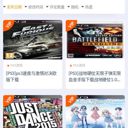
发布日期
修改时间
评论数量
随机
热度
PS3游戏
PS3游戏
[PS3]ps3速度与激情对决欧
[PS3]战地硬仗无限子弹无限
版下载
血金手指下载战地硬仗1.03
升级补丁下载