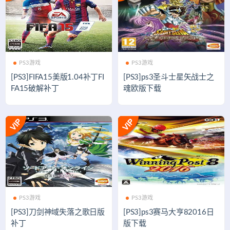
PS3游戏
PS3游戏
[PS3]FIFA15美版1.04补丁FI
[PS3]ps3圣斗士星矢战士之
FA15破解补丁
魂欧版下载
PS3游戏
PS3游戏
[PS3]刀剑神域失落之歌日版
[PS3]ps3赛马大亨82016日
补丁
版下载