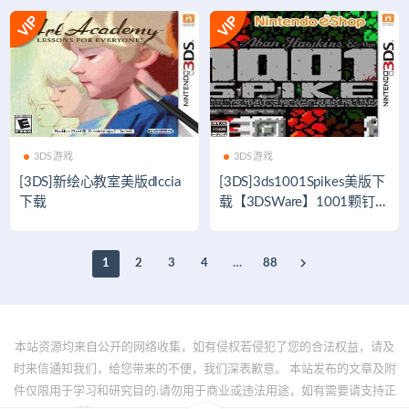
3DS游戏
3DS游戏
[3DS]新绘心教室美版dlccia
[3DS]3ds1001Spikes美版下
下载
载【3DSWare】1001颗钉子
3ds美版
1
2
3
4
…
88
本站资源均来自公开的网络收集，如有侵权若侵犯了您的合法权益，请及
时来信通知我们，给您带来的不便，我们深表歉意。 本站发布的文章及附
件仅限用于学习和研究目的.请勿用于商业或违法用途，如有需要请支持正