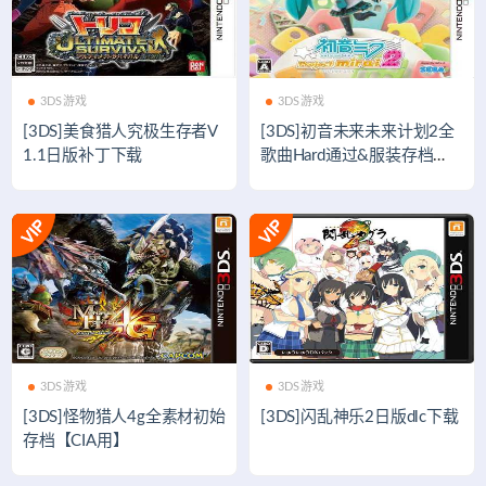
3DS游戏
3DS游戏
[3DS]美食猎人究极生存者V
[3DS]初音未来未来计划2全
1.1日版补丁下载
歌曲Hard通过&服装存档
【日版】
3DS游戏
3DS游戏
[3DS]怪物猎人4g全素材初始
[3DS]闪乱神乐2日版dlc下载
存档【CIA用】