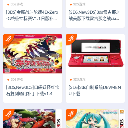
3DS游戏
3DS游戏
[3DS]金属战斗陀螺4DxZero
[3DS,New3DS]3ds雷古那之
-G终极锦标赛V1.1日版补丁
战美版下载雷古那之战cia下
下载
载
3DS游戏
3DS游戏
[3DS,New3DS]口袋妖怪红宝
[3DS]3ds自制系统DEVMEN
石复刻通用补丁下载v1.4
U下载