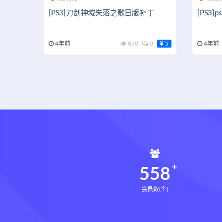
[PS3]刀剑神域失落之歌日版补丁
[PS3
4年前
870
0
5
4年前
561
会员数(个)