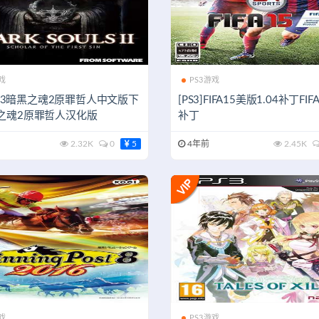
戏
PS3游戏
]ps3暗黑之魂2原罪哲人中文版下
[PS3]FIFA15美版1.04补丁FI
之魂2原罪哲人汉化版
补丁
2.32K
0
5
4年前
2.45K
戏
PS3游戏