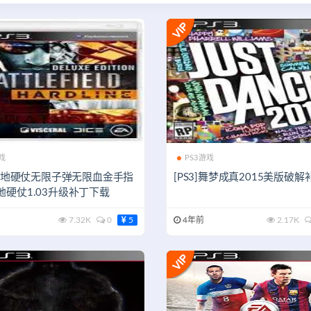
戏
PS3游戏
3]战地硬仗无限子弹无限血金手指
[PS3]舞梦成真2015美版破
地硬仗1.03升级补丁下载
7.32K
0
5
4年前
2.17K