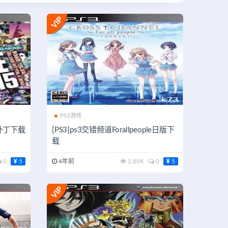
PS3游戏
解补丁下载
[PS3]ps3交错频道Forallpeople日版下
载
0
5
4年前
2.89K
0
5