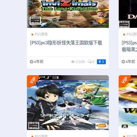
PS3游戏
PS3游
[PS3]ps3隐形妖怪失落王国欧版下载
[PS3
载暗黑
4年前
2.03K
0
5
4年前
PS3游戏
PS3游