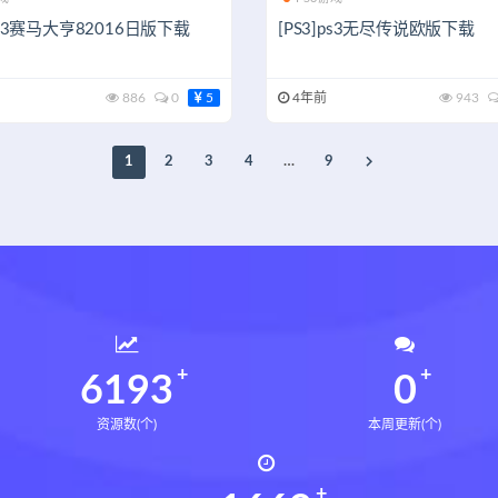
]ps3赛马大亨82016日版下载
[PS3]ps3无尽传说欧版下载
886
0
5
4年前
943
1
2
3
4
…
9
6231
0
资源数(个)
本周更新(个)