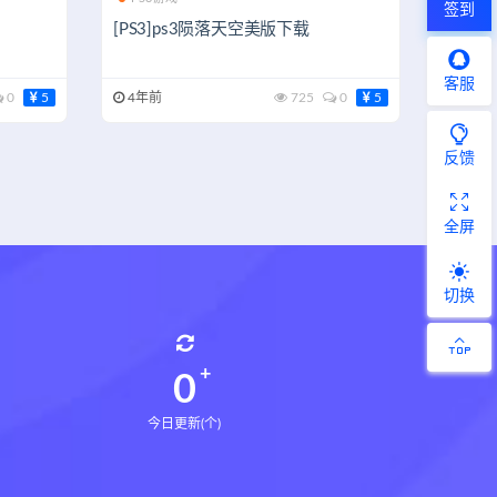
签到
[PS3]ps3陨落天空美版下载
客服
0
5
4年前
725
0
5
反馈
全屏
切换
0
今日更新(个)