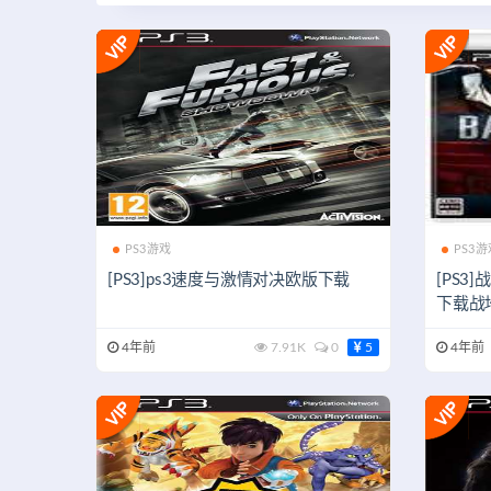
PS3游戏
PS3游
[PS3]ps3速度与激情对决欧版下载
[PS
下载战
4年前
7.91K
0
5
4年前