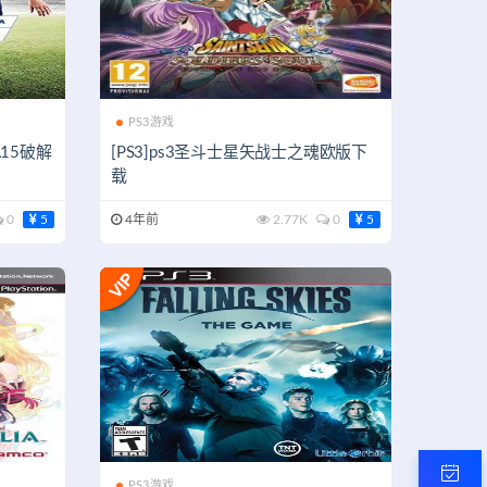
PS3游戏
FA15破解
[PS3]ps3圣斗士星矢战士之魂欧版下
载
0
5
4年前
2.77K
0
5
PS3游戏