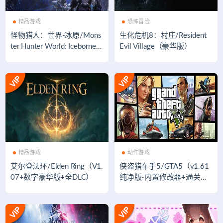
精品游戏
恐怖冒险
怪物猎人：世界-冰原/Mons
生化危机8：村庄/Resident
ter Hunter World: Iceborne
Evil Village（豪华版）
（V15.11.01-全DLC豪华版
+世界定制版）
精品游戏
动作游戏
艾尔登法环/Elden Ring（V1.
侠盗猎车手5/GTA5（v1.61
07+数字豪华版+全DLC）
纯净版-内置修改器+通关存
档）