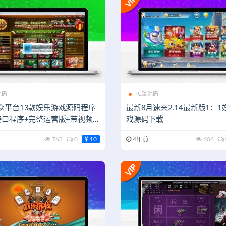
源码
PC端源码
众平台13款娱乐游戏源码程序
最新8月速来2.14最新版1：1
接口程序+完整运营版+带视频
戏源码下载
工具
763
0
10
4年前
606