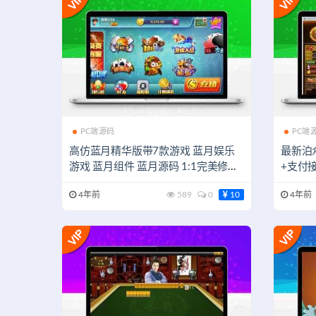
PC端源码
PC端
高仿蓝月精华版带7款游戏 蓝月娱乐
最新泊
游戏 蓝月组件 蓝月源码 1:1完美修复
+支付
带控制
教程+
4年前
589
0
10
4年前