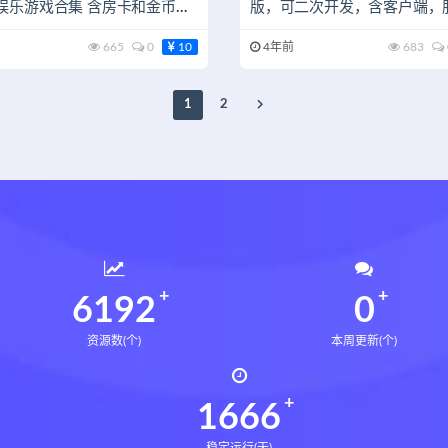
娱乐游戏合集 含房卡和金币模
版，可二次开发，含客户端，
和代理
665
0
10
4年前
683
1
2
6231
0
资源数(个)
本周更新(个)
1677
稳定运行(天)