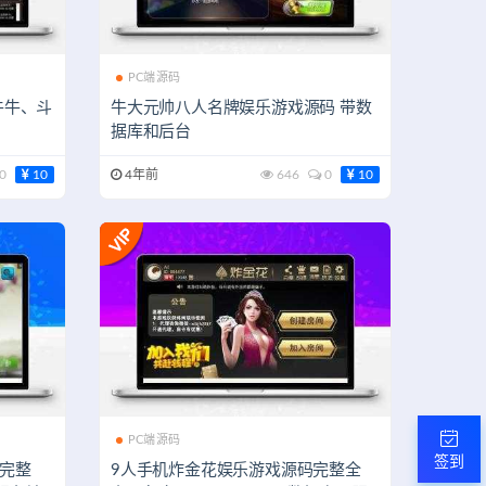
PC端源码
牛牛、斗
牛大元帅八人名牌娱乐游戏源码 带数
据库和后台
0
10
4年前
646
0
10
PC端源码
签到
码完整
9人手机炸金花娱乐游戏源码完整全