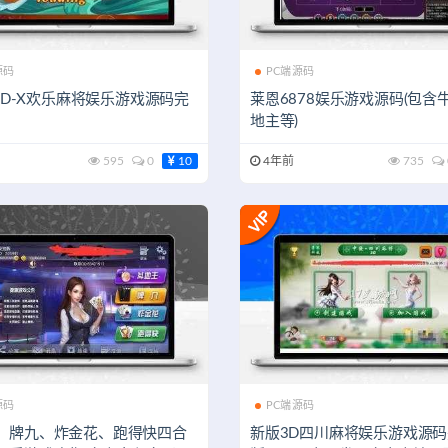
源码
PC端源码
s2D-X欢乐麻将娱乐游戏源码完
莱恩6878娱乐游戏源码(包含
地主等)
595
0
10
4年前
735
源码
PC端源码
、牌九、炸金花、跑得快四合
新版3D四川麻将娱乐游戏源