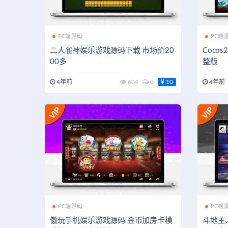
PC端源码
PC端
二人雀神娱乐游戏源码下载 市场价20
Coco
00多
整版
4年前
604
0
10
4年前
PC端源码
PC端
傲玩手机娱乐游戏源码 金币加房卡模
斗地主