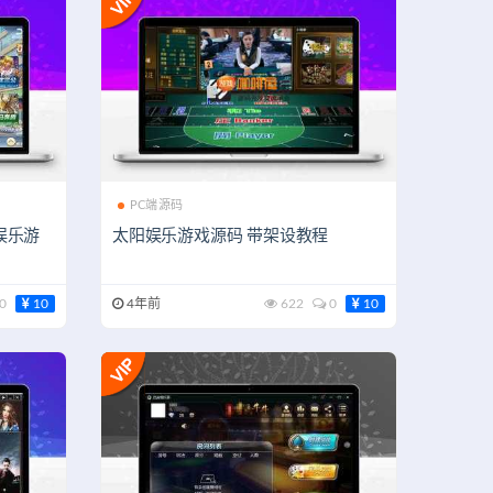
PC端源码
娱乐游
太阳娱乐游戏源码 带架设教程
0
10
4年前
622
0
10