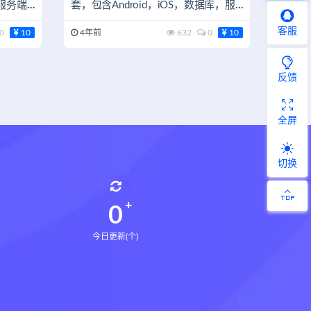
服务端
套，包含Android，iOS，数据库，服
务端和后台
客服
0
10
4年前
632
0
10
反馈
全屏
切换
0
今日更新(个)