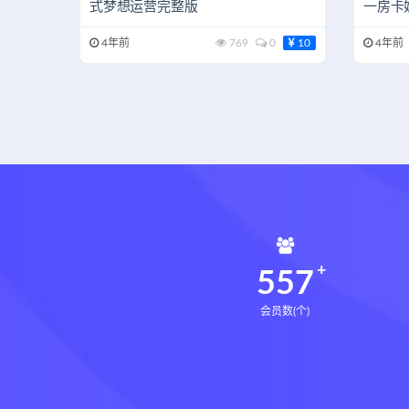
式梦想运营完整版
一房卡
式下载
4年前
769
0
10
4年前
560
会员数(个)