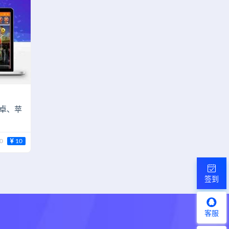
安卓、苹
0
10
签到
客服