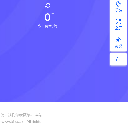
反馈
0
今日更新(个)
全屏
切换
便，我们深表歉意。 本站
.com All rights