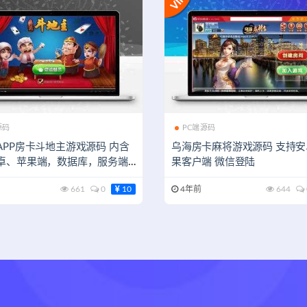
源码
PC端源码
APP房卡斗地主游戏源码 内含
乌海房卡麻将游戏源码 支持
卓、苹果端，数据库，服务端
果客户端 微信登陆
661
0
10
4年前
644