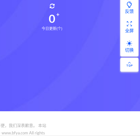
反馈
0
今日更新(个)
全屏
切换
便，我们深表歉意。 本站
.com All rights