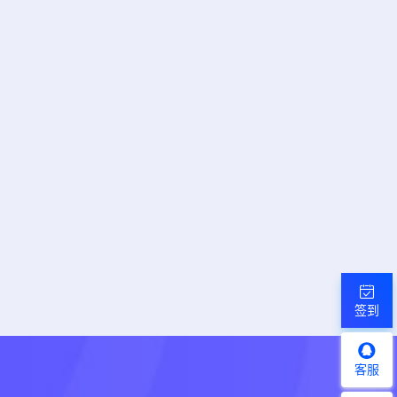
签到
客服