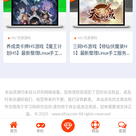
H5/页游源码
H5/页游源码
养成类卡牌H5游戏【魔王计
三网H5游戏【修仙伏魔录H
划H5】最新整理Linux手工服
5】最新整理Linux手工服务
务端+授权物品后台+运营后
端
台
本站资源均来自公开的网络收集，如有侵权若侵犯了您的合法权益，请及
时来信通知我们，给您带来的不便，我们深表歉意。 本站发布的文章及附
件仅限用于学习和研究目的.请勿用于商业或违法用途，如有需要请支持正
版。 © 2025 - www.bfya.com All rights reserved
首页
单机
精品
客服