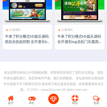
PC端源码
PC端源码
牛来了积分模式H5娱乐源码
牛来了积分模式H5娱乐源码
前后台自由控制 全开源无bu
全开源无bug去后门无漏洞完
g去后门无漏洞
整源码 价值5000元
本站资源均来自公开的网络收集，如有侵权若侵犯了您的合法权益，请及
时来信通知我们，给您带来的不便，我们深表歉意。 本站发布的文章及附
件仅限用于学习和研究目的.请勿用于商业或违法用途，如有需要请支持正
版。 © 2025 - www.bfya.com All rights reserved
首页
单机
精品
客服