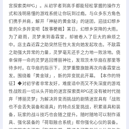
宫探索类RPG」。从初学者到高手都能轻松掌握的操作方
式和浅明易懂的游戏系统让你玩到过瘾。与众多东方角色
们携手并肩，解开「神秘的黄金球」的谜团，迎战幻想乡
里的众多异变吧【故事梗概】某日，幻想乡突降的大雨。
为了避雨，灵梦来到香霖堂，却被卷入了巨大的麻烦之
中。店主森近霖之助突然狂性大发向她发起攻击。不敌霖
之助强大异常的力量，灵梦毫无还手之力地一败涂地。侥
幸保得一命的灵梦逃回博丽神社，发现茨木华扇在那里等
待多时。在华扇的指示下，灵梦重整旗鼓再次向香霖堂出
发。围绕着「黄金球」，新的异变就此开幕。【本作的特
征】◆对初学者非常友好，难度适中而又不失深度的游戏
性战败后一切从头开始的迷宫探索类RPG还没有被时代抛
弃「博丽灵梦」为解决异变而挑战的剧情迷宫具有「战败
也不会丢失装备和道具」的特点反复挑战，积累道具和装
备，玩家的战斗技巧也会随之提升。随时随地可以制作道
具、强化装备的「荷取融合系统」帮你强化心仪的装备。