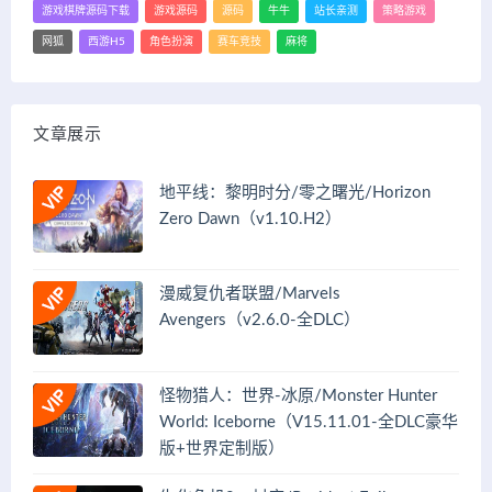
游戏棋牌源码下载
游戏源码
源码
牛牛
站长亲测
策略游戏
网狐
西游H5
角色扮演
赛车竞技
麻将
文章展示
地平线：黎明时分/零之曙光/Horizon
Zero Dawn（v1.10.H2）
漫威复仇者联盟/Marvels
Avengers（v2.6.0-全DLC）
怪物猎人：世界-冰原/Monster Hunter
World: Iceborne（V15.11.01-全DLC豪华
版+世界定制版）