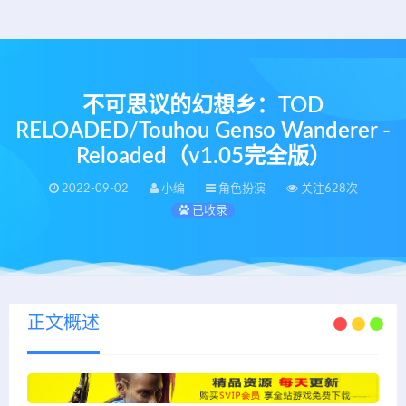
不可思议的幻想乡：TOD
RELOADED/Touhou Genso Wanderer -
Reloaded（v1.05完全版）
2022-09-02
小编
角色扮演
关注628次
已收录
正文概述