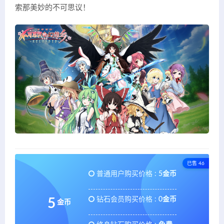
索那美妙的不可思议！
已售 46
普通用户购买价格 :
5金币
钻石会员购买价格 :
0金币
5
金币