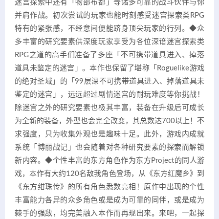
迷宫探索中还有「物部布都」等诸多可靠的战斗伙伴与你
并肩作战。初次尝试的玩家也能时刻感受迷宫探索类RPG
特有的紧张感，不经意间便能跻身顶尖玩家的行列。◆众
多丰富的研究要素供深度玩家享受为各位深谙迷宫探索类
RPG之道的高手们准备了多座「不可携带道具进入、掉落
道具未鉴定的迷宫」。本作也保留了堪称「Roguelike游戏
的绝对圣域」的「99层深不可携带道具进入、掉落道具未
鉴定的迷宫」，远远超过剧情迷宫的耐玩难度等你挑战！
除迷宫之外的研究要素也极其丰富，装备在升级后可成长
为全新的装备，外型也会完全改变，其总数达700以上！不
求强度，只为收集外观也是趣味十足。此外，游戏内成就
系统「博丽战记」也会随着对各种研究要素的探索而解锁
新内容。◆个性丰富的东方角色作为东方Project的同人游
戏，本作有大约120名敌我角色登场，从《东方红魔乡》到
《东方绀珠传》的所有角色悉数亮相！原作中出现的个性
丰富能力各异的众多角色或是成为可靠的同伴，或是成为
棘手的强敌，均完美融入本作而再现出来。来吧，一起探