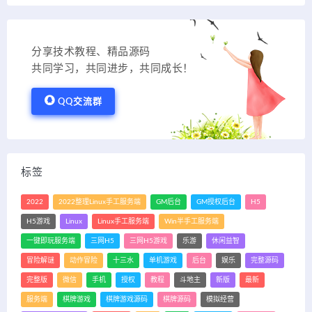
分享技术教程、精品源码
共同学习，共同进步，共同成长！
QQ交流群
标签
2022
2022整理Linux手工服务端
GM后台
GM授权后台
H5
H5游戏
Linux
Linux手工服务端
Win半手工服务端
一键即玩服务端
三网H5
三网H5游戏
乐游
休闲益智
冒险解谜
动作冒险
十三水
单机游戏
后台
娱乐
完整源码
完整版
微信
手机
授权
教程
斗地主
新版
最新
服务端
棋牌游戏
棋牌游戏源码
棋牌源码
模拟经营