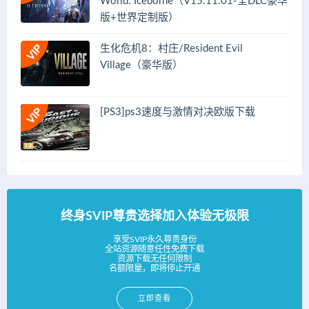
World: Iceborne（V15.11.01-全DLC豪华
版+世界定制版）
生化危机8：村庄/Resident Evil
Village（豪华版）
[PS3]ps3速度与激情对决欧版下载
终身SVIP尊贵选择加入体验无极限
享受SVIP永久尊贵身份
全站资源随意任性免费下载
资源下载无任何限制
名额限量，即将停止开通
立即查看