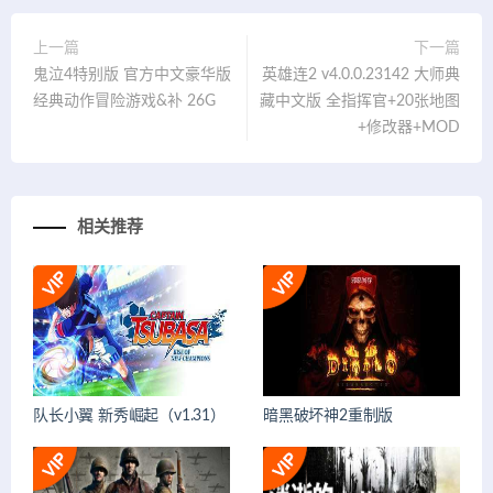
上一篇
下一篇
鬼泣4特别版 官方中文豪华版
英雄连2 v4.0.0.23142 大师典
经典动作冒险游戏&补 26G
藏中文版 全指挥官+20张地图
+修改器+MOD
相关推荐
队长小翼 新秀崛起（v1.31）
暗黑破坏神2重制版