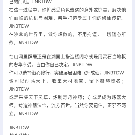
己的门派。
JiNBTDW
在这一过程中，你将感受角色遭遇的意外或惊喜，解决他
们面临的危机与困难，亲手打造专属于你的修仙传奇。
JiNBTDW
在沙盒的世界里，做你想做的，不用拘谨，一切随心所
欲。
JiNBTDW
在山洞里群居还是在湖面上搭造楼阁亦或是用灵石当地板
的奢华享受，皆由你自己决定。
JiNBTDW
你可以选择潜心修行，突破层层困难飞升成仙；
JiNBTDW
也可以闯荡天下，收集天材地宝，留下赫赫威名；
JiNBTDW
或是采集天下灵草，炼制奇丹神药；亦或是成为炼器大
师，铸造神器法宝，流芳百世。当然你要记住，正邪不两
立。
JiNBTDW
JiNBTDW