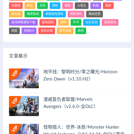
完整版
微信
手机
授权
教程
斗地主
新版
最新
服务端
棋牌游戏
棋牌游戏源码
棋牌源码
模拟经营
游戏棋牌源码下载
游戏源码
源码
牛牛
站长亲测
策略游戏
网狐
西游H5
角色扮演
赛车竞技
麻将
文章展示
地平线：黎明时分/零之曙光/Horizon
Zero Dawn（v1.10.H2）
漫威复仇者联盟/Marvels
Avengers（v2.6.0-全DLC）
怪物猎人：世界-冰原/Monster Hunter