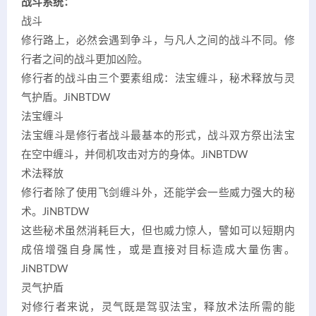
战斗系统：
战斗
修行路上，必然会遇到争斗，与凡人之间的战斗不同。修
行者之间的战斗更加凶险。
修行者的战斗由三个要素组成：法宝缠斗，秘术释放与灵
气护盾。
JiNBTDW
法宝缠斗
法宝缠斗是修行者战斗最基本的形式，战斗双方祭出法宝
在空中缠斗，并伺机攻击对方的身体。
JiNBTDW
术法释放
修行者除了使用飞剑缠斗外，还能学会一些威力强大的秘
术。
JiNBTDW
这些秘术虽然消耗巨大，但也威力惊人，譬如可以短期内
成倍增强自身属性，或是直接对目标造成大量伤害。
JiNBTDW
灵气护盾
对修行者来说，灵气既是驾驭法宝，释放术法所需的能