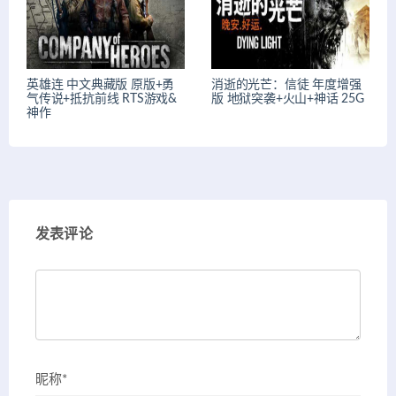
英雄连 中文典藏版 原版+勇
消逝的光芒：信徒 年度增强
气传说+抵抗前线 RTS游戏&
版 地狱突袭+火山+神话 25G
神作
发表评论
昵称*