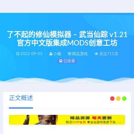
了不起的修仙模拟器 – 武当仙踪 v1.21
官方中文版集成MODS创意工坊
2022-09-03
小编
精品游戏
关注711次
已收录
正文概述