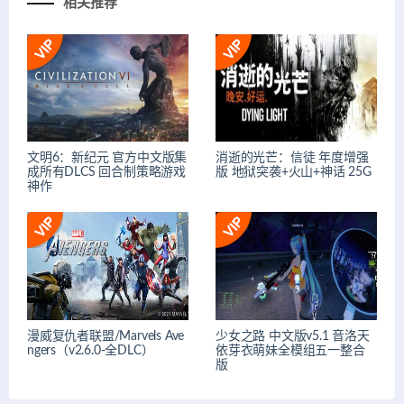
相关推荐
文明6：新纪元 官方中文版集
消逝的光芒：信徒 年度增强
成所有DLCS 回合制策略游戏
版 地狱突袭+火山+神话 25G
神作
漫威复仇者联盟/Marvels Ave
少女之路 中文版v5.1 音洛天
ngers（v2.6.0-全DLC）
依芽衣萌妹全模组五一整合
版