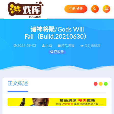
注册/登录
诸神将陨/Gods Will
Fall（Build.20210630）
2022-09-03
小编
精品游戏
关注555次
已收录
正文概述