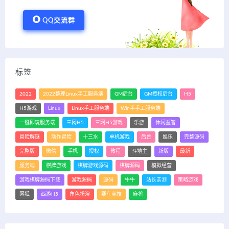
QQ交流群
标签
2022
2022整理Linux手工服务端
GM后台
GM授权后台
H5
H5游戏
Linux
Linux手工服务端
Win半手工服务端
一键即玩服务端
三网H5
三网H5游戏
乐游
休闲益智
冒险解谜
动作冒险
十三水
单机游戏
后台
娱乐
完整源码
完整版
微信
手机
授权
教程
斗地主
新版
最新
服务端
棋牌游戏
棋牌游戏源码
棋牌源码
模拟经营
游戏棋牌源码下载
游戏源码
源码
牛牛
站长亲测
策略游戏
网狐
西游H5
角色扮演
赛车竞技
麻将