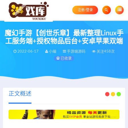
注册/登录
魔幻手游【创世乐章】最新整理Linux手
工服务端+授权物品后台+安卓苹果双端
2022-06-17
小编
手游端源码
关注458次
已收录
正文概述