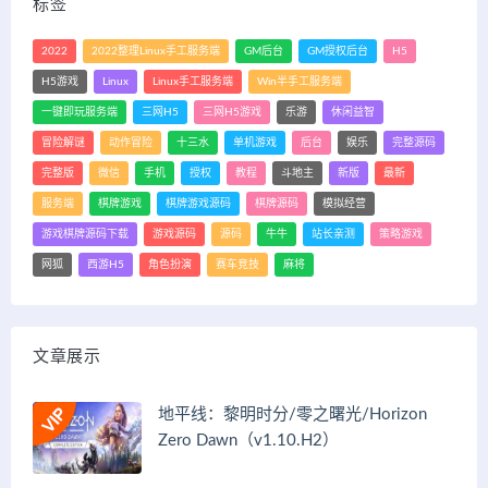
标签
2022
2022整理Linux手工服务端
GM后台
GM授权后台
H5
H5游戏
Linux
Linux手工服务端
Win半手工服务端
一键即玩服务端
三网H5
三网H5游戏
乐游
休闲益智
冒险解谜
动作冒险
十三水
单机游戏
后台
娱乐
完整源码
完整版
微信
手机
授权
教程
斗地主
新版
最新
服务端
棋牌游戏
棋牌游戏源码
棋牌源码
模拟经营
游戏棋牌源码下载
游戏源码
源码
牛牛
站长亲测
策略游戏
网狐
西游H5
角色扮演
赛车竞技
麻将
文章展示
地平线：黎明时分/零之曙光/Horizon
Zero Dawn（v1.10.H2）