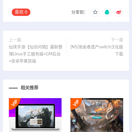
喜欢
0
分享到：
上一篇
下一篇
仙侠手游【仙剑问情】最新整
[NS]淘金者遗产switch汉化版
理Linux手工服务端+GM后台
下载
+安卓苹果双端
相关推荐