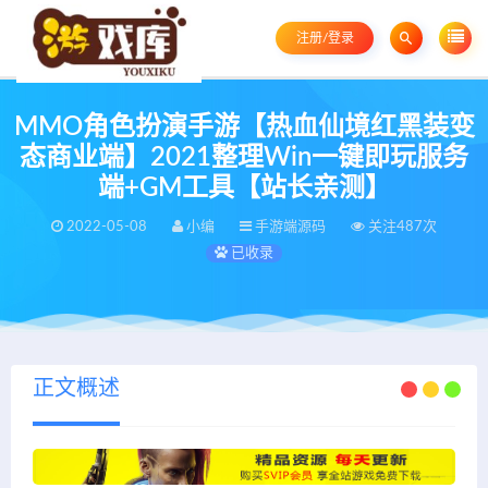
注册/登录
MMO角色扮演手游【热血仙境红黑装变
态商业端】2021整理Win一键即玩服务
端+GM工具【站长亲测】
2022-05-08
小编
手游端源码
关注487次
已收录
正文概述