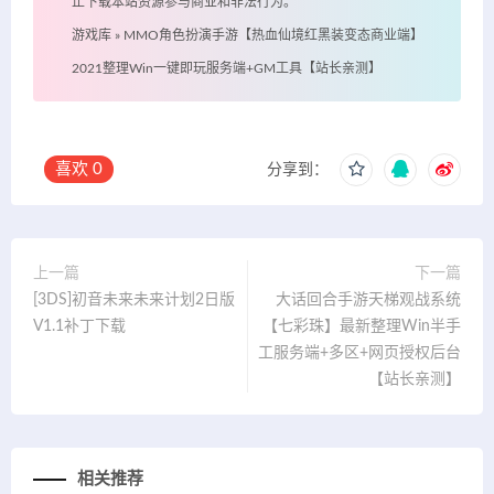
止下载本站资源参与商业和非法行为。
游戏库
»
MMO角色扮演手游【热血仙境红黑装变态商业端】
2021整理Win一键即玩服务端+GM工具【站长亲测】
喜欢
0
分享到：
上一篇
下一篇
[3DS]初音未来未来计划2日版
大话回合手游天梯观战系统
V1.1补丁下载
【七彩珠】最新整理Win半手
工服务端+多区+网页授权后台
【站长亲测】
相关推荐