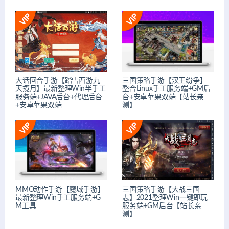
大话回合手游【踏雪西游九
三国策略手游【汉王纷争】
天揽月】最新整理Win半手工
整合Linux手工服务端+GM后
服务端+JAVA后台+代理后台
台+安卓苹果双端【站长亲
+安卓苹果双端
测】
MMO动作手游【魔域手游】
三国策略手游【大战三国
最新整理Win手工服务端+G
志】2021整理Win一键即玩
M工具
服务端+GM后台【站长亲
测】