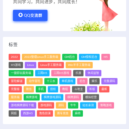
共同学习，共同进步，共同成长！
QQ交流群
标签
2022
2022整理Linux手工服务端
GM后台
GM授权后台
H5
H5游戏
Linux
Linux手工服务端
Win半手工服务端
一键即玩服务端
三网H5
三网H5游戏
乐游
休闲益智
冒险解谜
动作冒险
十三水
单机游戏
后台
娱乐
完整源码
完整版
微信
手机
授权
教程
斗地主
新版
最新
服务端
棋牌游戏
棋牌游戏源码
棋牌源码
模拟经营
游戏棋牌源码下载
游戏源码
源码
牛牛
站长亲测
策略游戏
网狐
西游H5
角色扮演
赛车竞技
麻将