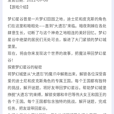
发售日期：2022-09-06
【游戏介绍】
梦幻星谷曾是一片梦幻田园之地，迪士尼和皮克斯的角色
们在这里和睦相处——直到“大遗忘”来临。暗夜荆棘在各处
肆意生长，切断了与这个神奇之地相连的美好回忆。梦幻
星谷中绝望的居民们无处可去，躲进了大门紧锁的梦幻城
堡里。
现在，将由你来发现这个世界的故事，把魔法带回梦幻星
谷！
探索梦幻星谷的秘密
将梦幻城堡从“大遗忘”的魔爪中解救出来，解锁各位深受喜
爱的迪士尼和皮克斯角色的专属王国。每个王国都有独特
的挑战，解开谜题，将好友带回梦幻星谷。帮助梦幻城堡
挣脱“大遗忘”的束缚，解锁安娜和辛巴等伟大女王和国王的
各个王国。每个王国都包含独特的挑战，解开谜题，完成
任务，把友谊带回星谷。