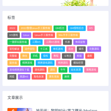
标签
2022
2022整理Linux手工服务端
GM后台
GM授权后台
H5
H5游戏
Linux
Linux手工服务端
Win半手工服务端
一键即玩服务端
三网H5
三网H5游戏
乐游
休闲益智
冒险解谜
动作冒险
十三水
单机游戏
后台
娱乐
完整源码
完整版
微信
手机
授权
教程
斗地主
新版
最新
服务端
棋牌游戏
棋牌游戏源码
棋牌源码
模拟经营
游戏棋牌源码下载
游戏源码
源码
牛牛
站长亲测
策略游戏
网狐
西游H5
角色扮演
赛车竞技
麻将
文章展示
地平线：黎明时分/零之曙光/Horizon