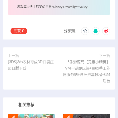
游戏库
»
迪士尼梦幻星谷/Disney Dreamlight Valley
喜欢
0
分享到：
上一篇
下一篇
[3DS]3ds农林育成3D口袋庄
H5手游源码【元素小精灵】
园日版下载
VM一键即玩端+linux手工外
网服务端+详细搭建教程+GM
后台
相关推荐