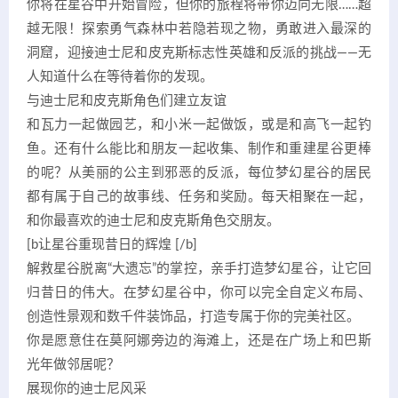
你将在星谷中开始冒险，但你的旅程将带你迈向无限……超
越无限！探索勇气森林中若隐若现之物，勇敢进入最深的
洞窟，迎接迪士尼和皮克斯标志性英雄和反派的挑战——无
人知道什么在等待着你的发现。
与迪士尼和皮克斯角色们建立友谊
和瓦力一起做园艺，和小米一起做饭，或是和高飞一起钓
鱼。还有什么能比和朋友一起收集、制作和重建星谷更棒
的呢？从美丽的公主到邪恶的反派，每位梦幻星谷的居民
都有属于自己的故事线、任务和奖励。每天相聚在一起，
和你最喜欢的迪士尼和皮克斯角色交朋友。
[b让星谷重现昔日的辉煌 [/b]
解救星谷脱离“大遗忘”的掌控，亲手打造梦幻星谷，让它回
归昔日的伟大。在梦幻星谷中，你可以完全自定义布局、
创造性景观和数千件装饰品，打造专属于你的完美社区。
你是愿意住在莫阿娜旁边的海滩上，还是在广场上和巴斯
光年做邻居呢？
展现你的迪士尼风采