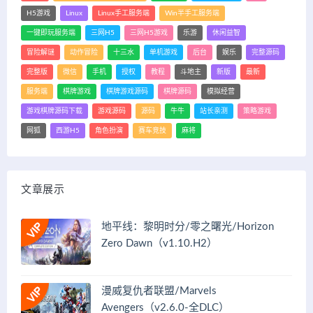
H5游戏
Linux
Linux手工服务端
Win半手工服务端
一键即玩服务端
三网H5
三网H5游戏
乐游
休闲益智
冒险解谜
动作冒险
十三水
单机游戏
后台
娱乐
完整源码
完整版
微信
手机
授权
教程
斗地主
新版
最新
服务端
棋牌游戏
棋牌游戏源码
棋牌源码
模拟经营
游戏棋牌源码下载
游戏源码
源码
牛牛
站长亲测
策略游戏
网狐
西游H5
角色扮演
赛车竞技
麻将
文章展示
地平线：黎明时分/零之曙光/Horizon
Zero Dawn（v1.10.H2）
漫威复仇者联盟/Marvels
Avengers（v2.6.0-全DLC）