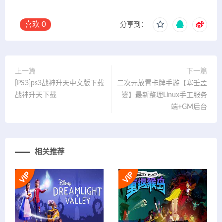
喜欢
0
分享到：
上一篇
下一篇
[PS3]ps3战神升天中文版下载
二次元放置卡牌手游【塞壬孟
战神升天下载
婆】最新整理Linux手工服务
端+GM后台
相关推荐