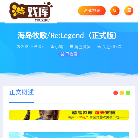
注册/登录
海岛牧歌/Re:Legend（正式版）
2022-09-07
小编
角色扮演
关注587次
已收录
正文概述