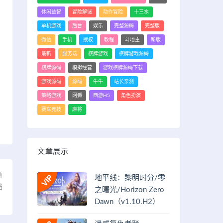
休闲益智
冒险解谜
动作冒险
十三水
单机游戏
后台
娱乐
完整源码
完整版
微信
手机
授权
教程
斗地主
新版
最新
服务端
棋牌游戏
棋牌游戏源码
棋牌源码
模拟经营
游戏棋牌源码下载
游戏源码
源码
牛牛
站长亲测
策略游戏
网狐
西游H5
角色扮演
赛车竞技
麻将
文章展示
篇
地平线：黎明时分/零
档
之曙光/Horizon Zero
Dawn（v1.10.H2）