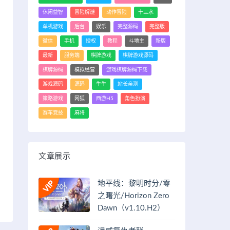
休闲益智
冒险解谜
动作冒险
十三水
单机游戏
后台
娱乐
完整源码
完整版
微信
手机
授权
教程
斗地主
新版
最新
服务端
棋牌游戏
棋牌游戏源码
棋牌源码
模拟经营
游戏棋牌源码下载
游戏源码
源码
牛牛
站长亲测
策略游戏
网狐
西游H5
角色扮演
赛车竞技
麻将
文章展示
地平线：黎明时分/零
之曙光/Horizon Zero
Dawn（v1.10.H2）