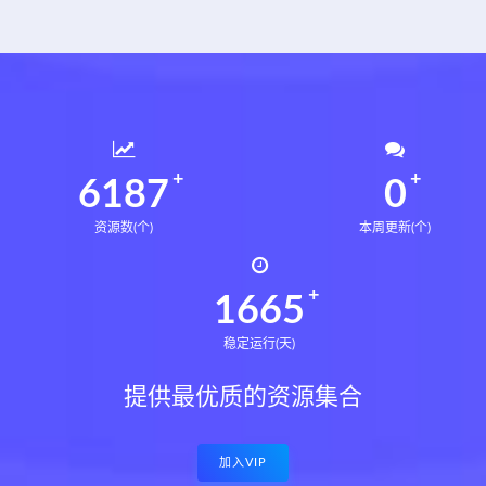
6234
0
资源数(个)
本周更新(个)
1678
稳定运行(天)
提供最优质的资源集合
加入VIP