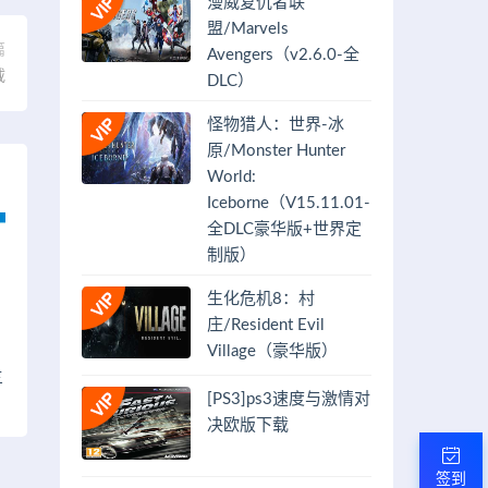
漫威复仇者联
盟/Marvels
篇
Avengers（v2.6.0-全
载
DLC）
怪物猎人：世界-冰
原/Monster Hunter
World:
Iceborne（V15.11.01-
全DLC豪华版+世界定
制版）
生化危机8：村
庄/Resident Evil
Village（豪华版）
三
[PS3]ps3速度与激情对
决欧版下载
签到