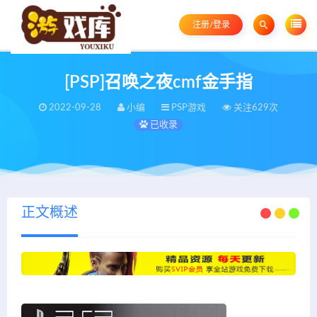
注册/登录
[PSP]召唤之夜cmf金手指
2022-09-28
小编
PSP游戏
关注629次
已收录
正文概述