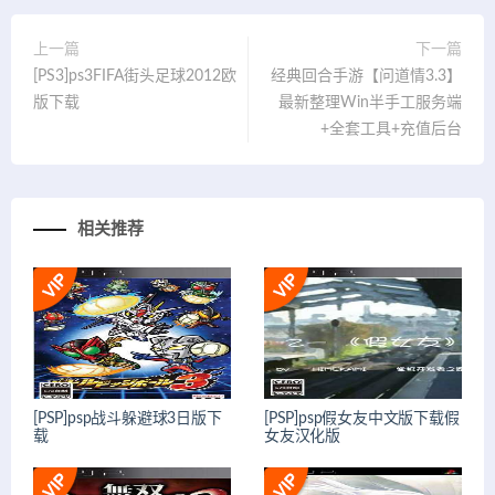
上一篇
下一篇
[PS3]ps3FIFA街头足球2012欧
经典回合手游【问道情3.3】
版下载
最新整理Win半手工服务端
+全套工具+充值后台
相关推荐
[PSP]psp战斗躲避球3日版下
[PSP]psp假女友中文版下载假
载
女友汉化版