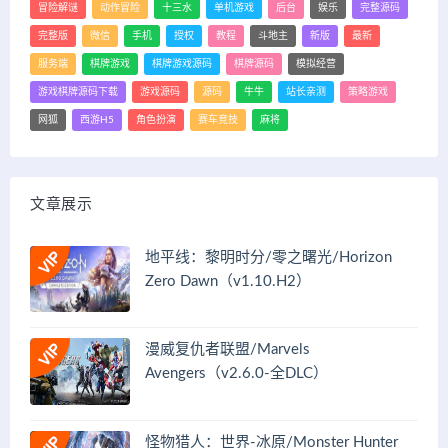
冒险解谜
动作冒险
十三水
单机游戏
后台
娱乐
完整源码
完整版
微信
手机
授权
教程
斗地主
新版
最新
服务端
棋牌游戏
棋牌游戏源码
棋牌源码
模拟经营
游戏棋牌源码下载
游戏源码
源码
牛牛
站长亲测
策略游戏
网狐
西游H5
角色扮演
赛车竞技
麻将
文章展示
地平线：黎明时分/零之曙光/Horizon
Zero Dawn（v1.10.H2）
漫威复仇者联盟/Marvels
Avengers（v2.6.0-全DLC）
怪物猎人：世界-冰原/Monster Hunter