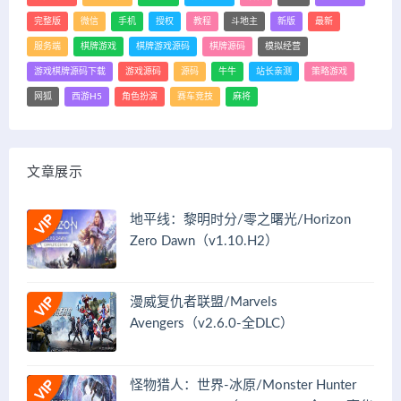
完整版
微信
手机
授权
教程
斗地主
新版
最新
服务端
棋牌游戏
棋牌游戏源码
棋牌源码
模拟经营
游戏棋牌源码下载
游戏源码
源码
牛牛
站长亲测
策略游戏
网狐
西游H5
角色扮演
赛车竞技
麻将
文章展示
地平线：黎明时分/零之曙光/Horizon
Zero Dawn（v1.10.H2）
漫威复仇者联盟/Marvels
Avengers（v2.6.0-全DLC）
怪物猎人：世界-冰原/Monster Hunter