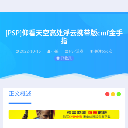
[PSP]仰看天空高处浮云携带版cmf金手
指
2022-10-15
小编
PSP游戏
关注656次
已收录
正文概述