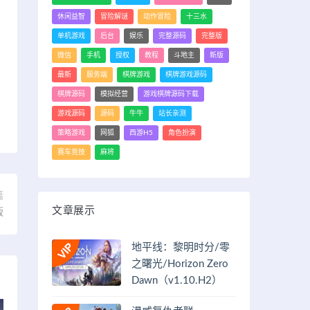
休闲益智
冒险解谜
动作冒险
十三水
单机游戏
后台
娱乐
完整源码
完整版
微信
手机
授权
教程
斗地主
新版
最新
服务端
棋牌游戏
棋牌游戏源码
棋牌源码
模拟经营
游戏棋牌源码下载
游戏源码
源码
牛牛
站长亲测
策略游戏
网狐
西游H5
角色扮演
赛车竞技
麻将
篇
文章展示
版
地平线：黎明时分/零
之曙光/Horizon Zero
Dawn（v1.10.H2）