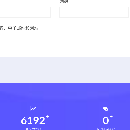
网站
名、电子邮件和网站
6234
0
资源数(个)
本周更新(个)