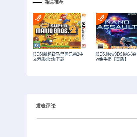
相关推荐
[3DS]新超级马里奥兄弟2中
[3DS,New3DS]纳米突
文港版dlccia下载
w金手指【美版】
发表评论