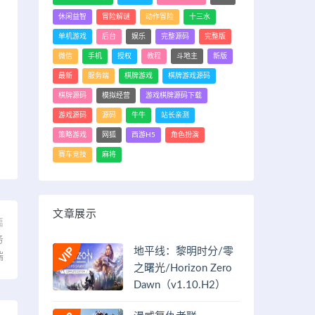
休闲益智
冒险解谜
动作冒险
十三水
单机游戏
后台
娱乐
完整源码
完整版
微信
手机
授权
教程
斗地主
新版
最新
服务端
棋牌游戏
棋牌游戏源码
棋牌源码
模拟经营
游戏棋牌源码下载
游戏源码
源码
牛牛
站长亲测
策略游戏
网狐
西游H5
角色扮演
赛车竞技
麻将
文章展示
篇
务
地平线：黎明时分/零
端
之曙光/Horizon Zero
Dawn（v1.10.H2）