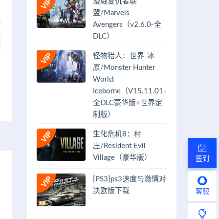
漫威复仇者联
盟/Marvels
Avengers（v2.6.0-全
DLC）
怪物猎人：世界-冰
原/Monster Hunter
World:
Iceborne（V15.11.01-
全DLC豪华版+世界定
制版）
生化危机8：村
庄/Resident Evil
Village（豪华版）
签到
[PS3]ps3速度与激情对
决欧版下载
客服