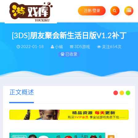
注册/登录
[3DS]朋友聚会新生活日版V1.2补丁
2022-01-18
小编
3DS游戏
关注654次
已收录
正文概述