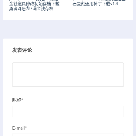
金钱道具修改初始存档下载
石复刻通用补丁下载v1.4
勇者斗恶龙7满金钱存档
发表评论
昵称*
E-mail*