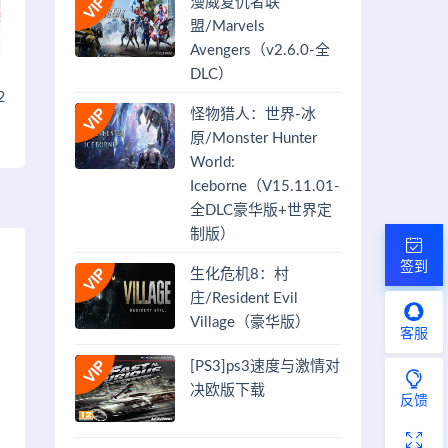
漫威复仇者联
盟/Marvels
Avengers（v2.6.0-全
DLC）
2
怪物猎人：世界-冰
原/Monster Hunter
World:
Iceborne（V15.11.01-
全DLC豪华版+世界定
制版）
签到
生化危机8：村
庄/Resident Evil
Village（豪华版）
客服
[PS3]ps3速度与激情对
决欧版下载
反馈