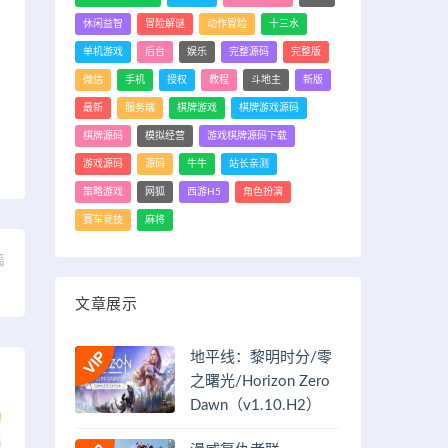
休闲益智
冒险解谜
动作冒险
十三水
单机游戏
后台
娱乐
完整源码
完整版
微信
手机
授权
教程
斗地主
新版
最新
服务端
棋牌游戏
棋牌游戏源码
棋牌源码
模拟经营
游戏棋牌源码下载
游戏源码
源码
牛牛
站长亲测
策略游戏
网狐
西游H5
角色扮演
赛车竞技
麻将
篇
】
文章展示
地平线：黎明时分/零
之曙光/Horizon Zero
Dawn（v1.10.H2）