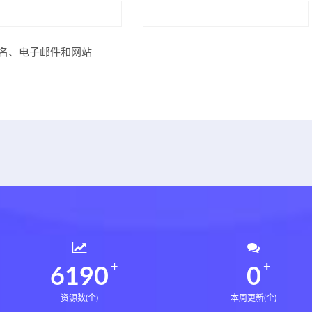
名、电子邮件和网站
6233
0
资源数(个)
本周更新(个)