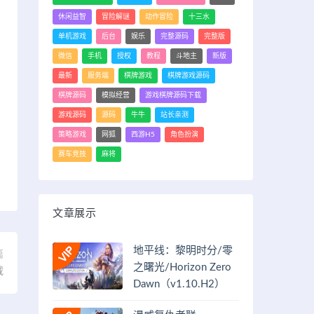
休闲益智
冒险解谜
动作冒险
十三水
单机游戏
后台
娱乐
完整源码
完整版
微信
手机
授权
教程
斗地主
新版
最新
服务端
棋牌游戏
棋牌游戏源码
棋牌源码
模拟经营
游戏棋牌源码下载
游戏源码
源码
牛牛
站长亲测
策略游戏
网狐
西游H5
角色扮演
赛车竞技
麻将
文章展示
地平线：黎明时分/零
篇
之曙光/Horizon Zero
载
Dawn（v1.10.H2）