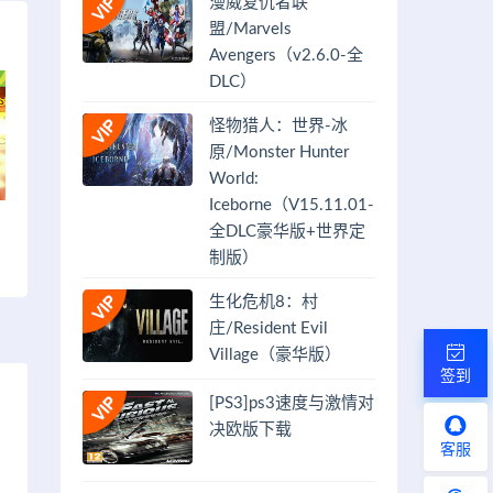
漫威复仇者联
盟/Marvels
Avengers（v2.6.0-全
DLC）
怪物猎人：世界-冰
原/Monster Hunter
World:
Iceborne（V15.11.01-
全DLC豪华版+世界定
制版）
生化危机8：村
庄/Resident Evil
Village（豪华版）
签到
[PS3]ps3速度与激情对
决欧版下载
客服