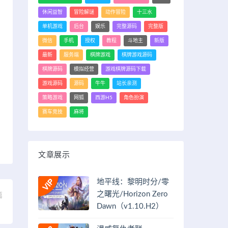
休闲益智
冒险解谜
动作冒险
十三水
单机游戏
后台
娱乐
完整源码
完整版
微信
手机
授权
教程
斗地主
新版
最新
服务端
棋牌游戏
棋牌游戏源码
棋牌源码
模拟经营
游戏棋牌源码下载
游戏源码
源码
牛牛
站长亲测
策略游戏
网狐
西游H5
角色扮演
赛车竞技
麻将
文章展示
地平线：黎明时分/零
之曙光/Horizon Zero
篇
Dawn（v1.10.H2）
）