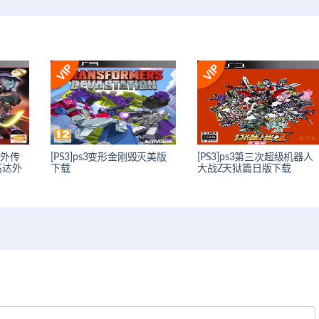
达外传
[PS3]ps3变形金刚毁灭美版
[PS3]ps3第三次超级机器人
高达外
下载
大战Z天狱篇日版下载