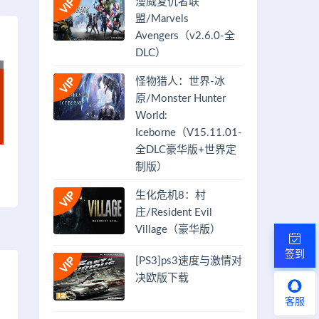
漫威复仇者联
盟/Marvels
Avengers（v2.6.0-全
DLC）
怪物猎人：世界-冰
原/Monster Hunter
World:
Iceborne（V15.11.01-
全DLC豪华版+世界定
制版）
生化危机8：村
庄/Resident Evil
Village（豪华版）
签到
[PS3]ps3速度与激情对
决欧版下载
客服