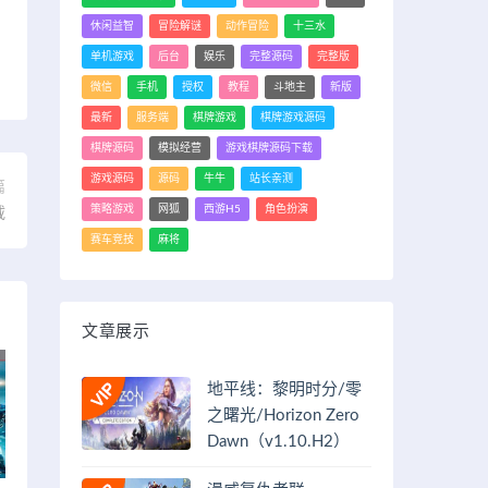
休闲益智
冒险解谜
动作冒险
十三水
单机游戏
后台
娱乐
完整源码
完整版
微信
手机
授权
教程
斗地主
新版
最新
服务端
棋牌游戏
棋牌游戏源码
棋牌源码
模拟经营
游戏棋牌源码下载
游戏源码
源码
牛牛
站长亲测
篇
策略游戏
网狐
西游H5
角色扮演
载
赛车竞技
麻将
文章展示
地平线：黎明时分/零
之曙光/Horizon Zero
Dawn（v1.10.H2）