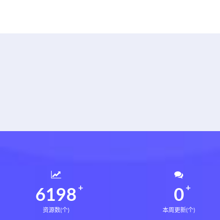
6235
0
资源数(个)
本周更新(个)