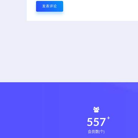
561
会员数(个)