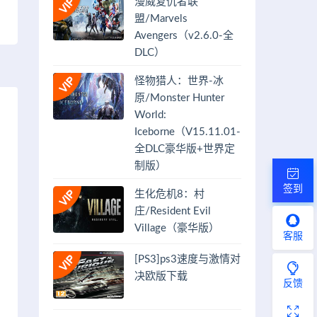
漫威复仇者联
盟/Marvels
Avengers（v2.6.0-全
DLC）
怪物猎人：世界-冰
原/Monster Hunter
World:
Iceborne（V15.11.01-
全DLC豪华版+世界定
制版）
签到
生化危机8：村
庄/Resident Evil
Village（豪华版）
客服
[PS3]ps3速度与激情对
决欧版下载
反馈