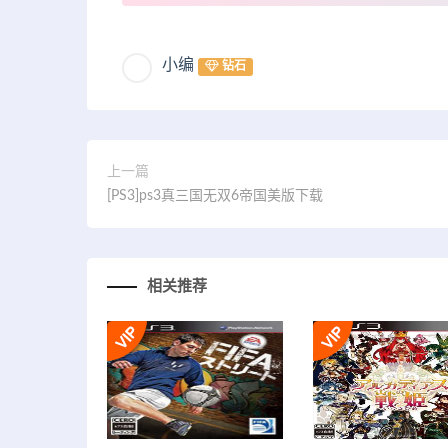
小编
钻石
上一篇
[PS3]ps3真三国无双6帝国美版下载
相关推荐