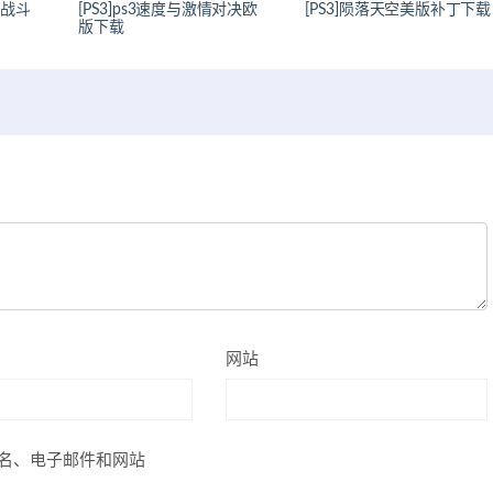
的战斗
[PS3]ps3速度与激情对决欧
[PS3]陨落天空美版补丁下载
版下载
网站
名、电子邮件和网站