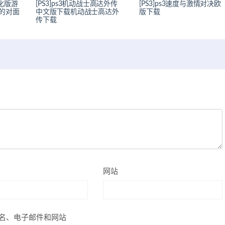
汉化版游
[PS3]ps3机动战士高达外传
[PS3]ps3速度与激情对决欧
的对面
中文版下载机动战士高达外
版下载
传下载
网站
名、电子邮件和网站