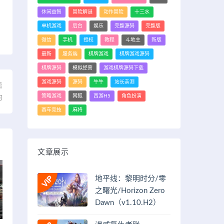
休闲益智
冒险解谜
动作冒险
十三水
单机游戏
后台
娱乐
完整源码
完整版
微信
手机
授权
教程
斗地主
新版
最新
服务端
棋牌游戏
棋牌游戏源码
棋牌源码
模拟经营
游戏棋牌源码下载
游戏源码
源码
牛牛
站长亲测
篇
策略游戏
网狐
西游H5
角色扮演
约
赛车竞技
麻将
文章展示
地平线：黎明时分/零
之曙光/Horizon Zero
Dawn（v1.10.H2）