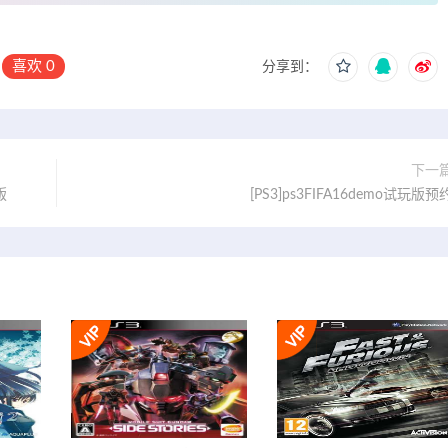
喜欢
0
分享到：
下一
版
[PS3]ps3FIFA16demo试玩版预