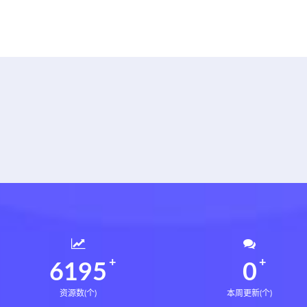
6236
0
资源数(个)
本周更新(个)