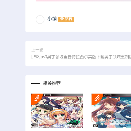
小编
钻石
上一篇
[PS3]ps3奥丁领域里普特拉西尔美版下载奥丁领域重制
相关推荐