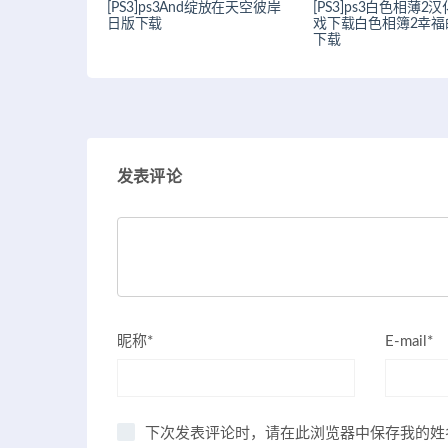
[PS3]ps3And绽放在天空彼岸
[PS3]ps3白色相薄2
日版下载
戏下载白色相簿2幸福
下载
发表评论
昵称*
E-mail*
下次发表评论时，请在此浏览器中保存我的姓