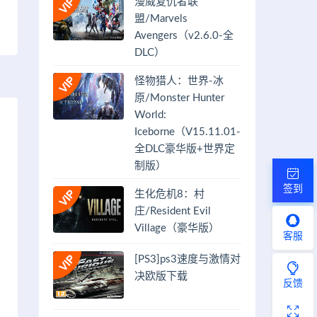
漫威复仇者联
盟/Marvels
Avengers（v2.6.0-全
DLC）
怪物猎人：世界-冰
原/Monster Hunter
World:
Iceborne（V15.11.01-
全DLC豪华版+世界定
制版）
签到
生化危机8：村
庄/Resident Evil
Village（豪华版）
客服
[PS3]ps3速度与激情对
决欧版下载
反馈