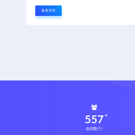
561
会员数(个)