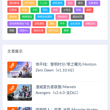
冒险解谜
动作冒险
十三水
单机游戏
后台
娱乐
完整源码
完整版
微信
手机
授权
教程
斗地主
新版
最新
服务端
棋牌游戏
棋牌游戏源码
棋牌源码
模拟经营
游戏棋牌源码下载
游戏源码
源码
牛牛
站长亲测
策略游戏
网狐
西游H5
角色扮演
赛车竞技
麻将
文章展示
地平线：黎明时分/零之曙光/Horizon
Zero Dawn（v1.10.H2）
漫威复仇者联盟/Marvels
Avengers（v2.6.0-全DLC）
怪物猎人：世界-冰原/Monster Hunter