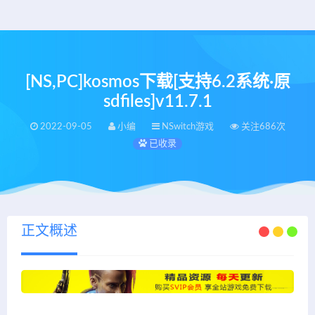
[NS,PC]kosmos下载[支持6.2系统·原
sdfiles]v11.7.1
2022-09-05
小编
NSwitch游戏
关注686次
已收录
正文概述