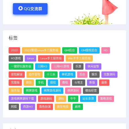
QQ交流群
标签
2022
2022整理Linux手工服务端
GM后台
GM授权后台
H5
H5游戏
Linux
Linux手工服务端
Win半手工服务端
一键即玩服务端
三网H5
三网H5游戏
乐游
休闲益智
冒险解谜
动作冒险
十三水
单机游戏
后台
娱乐
完整源码
完整版
微信
手机
授权
教程
斗地主
新版
最新
服务端
棋牌游戏
棋牌游戏源码
棋牌源码
模拟经营
游戏棋牌源码下载
游戏源码
源码
牛牛
站长亲测
策略游戏
网狐
西游H5
角色扮演
赛车竞技
麻将