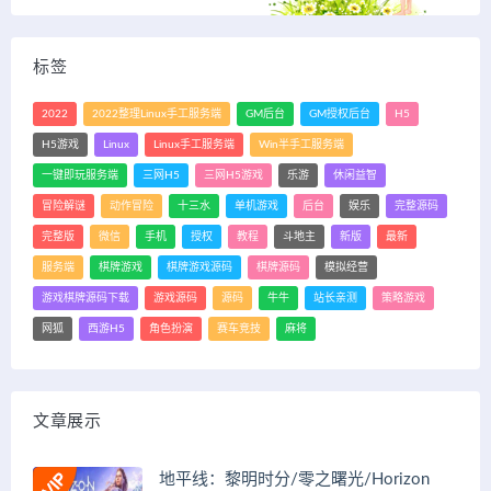
标签
2022
2022整理Linux手工服务端
GM后台
GM授权后台
H5
H5游戏
Linux
Linux手工服务端
Win半手工服务端
一键即玩服务端
三网H5
三网H5游戏
乐游
休闲益智
冒险解谜
动作冒险
十三水
单机游戏
后台
娱乐
完整源码
完整版
微信
手机
授权
教程
斗地主
新版
最新
服务端
棋牌游戏
棋牌游戏源码
棋牌源码
模拟经营
游戏棋牌源码下载
游戏源码
源码
牛牛
站长亲测
策略游戏
网狐
西游H5
角色扮演
赛车竞技
麻将
文章展示
地平线：黎明时分/零之曙光/Horizon