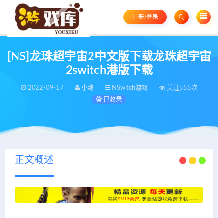
注册/登录
[NS]龙珠超宇宙2中文版下载龙珠超宇宙
2switch港版下载
2022-09-17
小编
NSwitch游戏
关注555次
已收录
正文概述