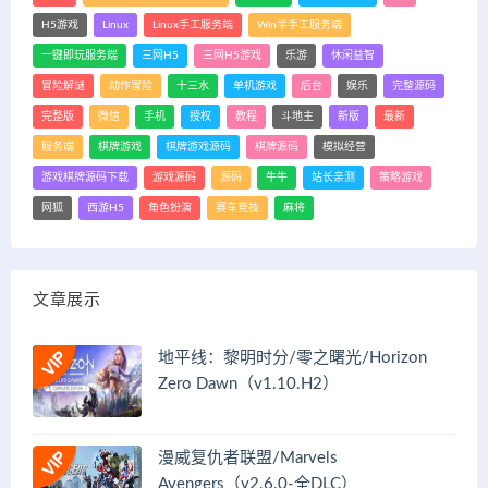
H5游戏
Linux
Linux手工服务端
Win半手工服务端
一键即玩服务端
三网H5
三网H5游戏
乐游
休闲益智
冒险解谜
动作冒险
十三水
单机游戏
后台
娱乐
完整源码
完整版
微信
手机
授权
教程
斗地主
新版
最新
服务端
棋牌游戏
棋牌游戏源码
棋牌源码
模拟经营
游戏棋牌源码下载
游戏源码
源码
牛牛
站长亲测
策略游戏
网狐
西游H5
角色扮演
赛车竞技
麻将
文章展示
地平线：黎明时分/零之曙光/Horizon
Zero Dawn（v1.10.H2）
漫威复仇者联盟/Marvels
Avengers（v2.6.0-全DLC）