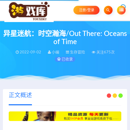
注册/登录
异星迷航：时空瀚海/Out There: Oceans
of Time
2022-09-02
小编
生存冒险
关注675次
已收录
正文概述