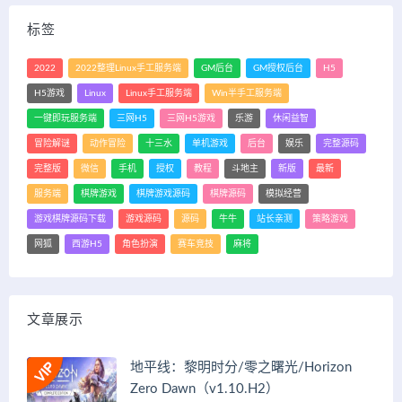
标签
2022
2022整理Linux手工服务端
GM后台
GM授权后台
H5
H5游戏
Linux
Linux手工服务端
Win半手工服务端
一键即玩服务端
三网H5
三网H5游戏
乐游
休闲益智
冒险解谜
动作冒险
十三水
单机游戏
后台
娱乐
完整源码
完整版
微信
手机
授权
教程
斗地主
新版
最新
服务端
棋牌游戏
棋牌游戏源码
棋牌源码
模拟经营
游戏棋牌源码下载
游戏源码
源码
牛牛
站长亲测
策略游戏
网狐
西游H5
角色扮演
赛车竞技
麻将
文章展示
地平线：黎明时分/零之曙光/Horizon
Zero Dawn（v1.10.H2）