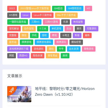
2022
2022整理Linux手工服务端
GM后台
GM授权后台
H5
H5游戏
Linux
Linux手工服务端
Win半手工服务端
一键即玩服务端
三网H5
三网H5游戏
乐游
休闲益智
冒险解谜
动作冒险
十三水
单机游戏
后台
娱乐
完整源码
完整版
微信
手机
授权
教程
斗地主
新版
最新
服务端
棋牌游戏
棋牌游戏源码
棋牌源码
模拟经营
游戏棋牌源码下载
游戏源码
源码
牛牛
站长亲测
策略游戏
网狐
西游H5
角色扮演
赛车竞技
麻将
文章展示
地平线：黎明时分/零之曙光/Horizon
Zero Dawn（v1.10.H2）