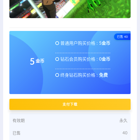
已售 40
普通用户购买价格 :
5金币
钻石会员购买价格 :
0金币
5
金币
终身钻石购买价格 :
免费
支付下载
有效期
永久
已售
40