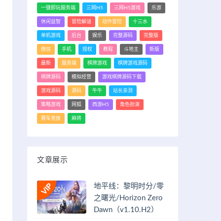
一键即玩服务端
三网H5
三网H5游戏
乐游
休闲益智
冒险解谜
动作冒险
十三水
单机游戏
后台
娱乐
完整源码
完整版
微信
手机
授权
教程
斗地主
新版
最新
服务端
棋牌游戏
棋牌游戏源码
棋牌源码
模拟经营
游戏棋牌源码下载
游戏源码
源码
牛牛
站长亲测
策略游戏
网狐
西游H5
角色扮演
赛车竞技
麻将
文章展示
地平线：黎明时分/零
之曙光/Horizon Zero
Dawn（v1.10.H2）