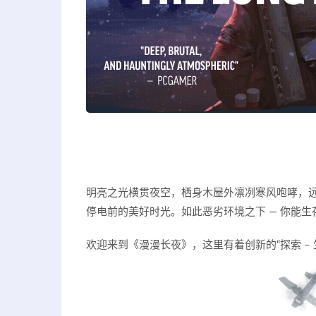
明亮之光横贯夜空，栖身木屋外凛冽寒风咆哮，
停电前的美好时光。如此恶劣环境之下 — 你能生
欢迎来到《漫漫长夜》，这里有着创新的“探索 –