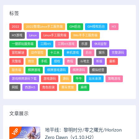
标签
2022
2022整理Linux手工服务端
GM后台
GM授权后台
H5
H5游戏
Linux
Linux手工服务端
Win半手工服务端
一键即玩服务端
三网H5
三网H5游戏
乐游
休闲益智
冒险解谜
动作冒险
十三水
单机游戏
后台
娱乐
完整源码
完整版
微信
手机
授权
教程
斗地主
新版
最新
服务端
棋牌游戏
棋牌游戏源码
棋牌源码
模拟经营
游戏棋牌源码下载
游戏源码
源码
牛牛
站长亲测
策略游戏
网狐
西游H5
角色扮演
赛车竞技
麻将
文章展示
地平线：黎明时分/零之曙光/Horizon
Zero Dawn（v1.10.H2）