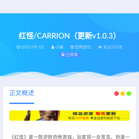
红怪/CARRION（更新v1.0.3）
2022-09-02
小编
恐怖冒险
关注553次
已收录
正文概述
《红怪》是一款逆转恐怖游戏，玩家将一反常态，扮演一