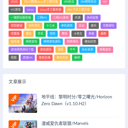
2022
2022整理Linux手工服务端
GM后台
GM授权后台
H5
H5游戏
Linux
Linux手工服务端
Win半手工服务端
一键即玩服务端
三网H5
三网H5游戏
乐游
休闲益智
冒险解谜
动作冒险
十三水
单机游戏
后台
娱乐
完整源码
完整版
微信
手机
授权
教程
斗地主
新版
最新
服务端
棋牌游戏
棋牌游戏源码
棋牌源码
模拟经营
游戏棋牌源码下载
游戏源码
源码
牛牛
站长亲测
策略游戏
网狐
西游H5
角色扮演
赛车竞技
麻将
文章展示
地平线：黎明时分/零之曙光/Horizon
Zero Dawn（v1.10.H2）
漫威复仇者联盟/Marvels