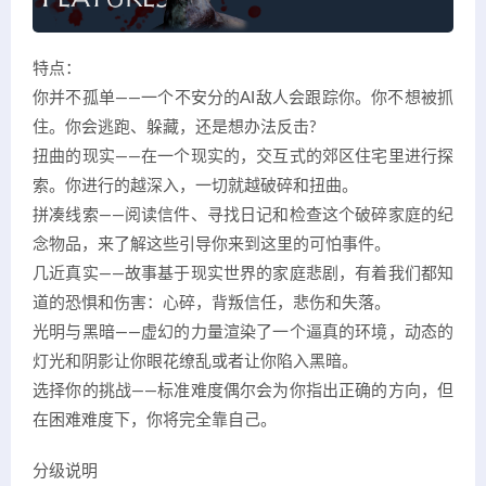
特点：
你并不孤单——一个不安分的AI敌人会跟踪你。你不想被抓
住。你会逃跑、躲藏，还是想办法反击?
扭曲的现实——在一个现实的，交互式的郊区住宅里进行探
索。你进行的越深入，一切就越破碎和扭曲。
拼凑线索——阅读信件、寻找日记和检查这个破碎家庭的纪
念物品，来了解这些引导你来到这里的可怕事件。
几近真实——故事基于现实世界的家庭悲剧，有着我们都知
道的恐惧和伤害：心碎，背叛信任，悲伤和失落。
光明与黑暗——虚幻的力量渲染了一个逼真的环境，动态的
灯光和阴影让你眼花缭乱或者让你陷入黑暗。
选择你的挑战——标准难度偶尔会为你指出正确的方向，但
在困难难度下，你将完全靠自己。
分级说明