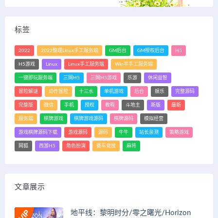
标签
2022
2022整理Linux手工服务端
GM后台
GM授权后台
H5
H5游戏
Linux
Linux手工服务端
Win半手工服务端
一键即玩服务端
三网H5
三网H5游戏
乐游
休闲益智
冒险解谜
动作冒险
十三水
单机游戏
后台
娱乐
完整源码
完整版
微信
手机
授权
教程
斗地主
新版
最新
服务端
棋牌游戏
棋牌游戏源码
棋牌源码
模拟经营
游戏棋牌源码下载
游戏源码
源码
牛牛
站长亲测
策略游戏
网狐
西游H5
角色扮演
赛车竞技
麻将
文章展示
地平线：黎明时分/零之曙光/Horizon