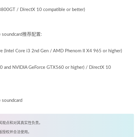
0GT / DirectX 10 compatible or better)
ible soundcard推荐配置:
(Intel Core i3 2nd Gen / AMD Phenom II X4 965 or higher)
nd NVIDIA GeForce GTX560 or higher) / DirectX 10
e soundcard
其观点和对其真实性负责。
版授权并合法使用。