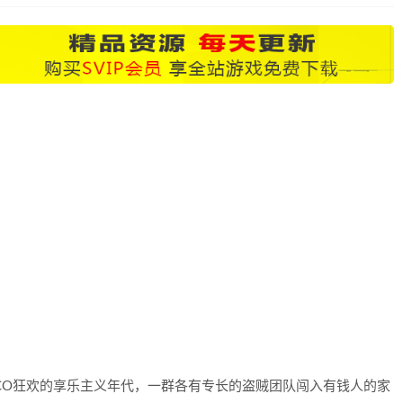
CO狂欢的享乐主义年代，一群各有专长的盗贼团队闯入有钱人的家