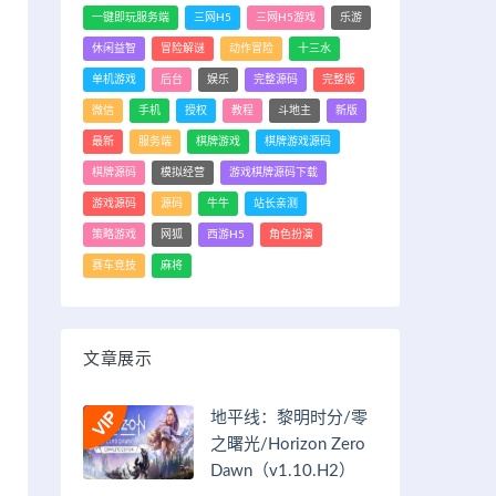
一键即玩服务端
三网H5
三网H5游戏
乐游
休闲益智
冒险解谜
动作冒险
十三水
单机游戏
后台
娱乐
完整源码
完整版
微信
手机
授权
教程
斗地主
新版
最新
服务端
棋牌游戏
棋牌游戏源码
棋牌源码
模拟经营
游戏棋牌源码下载
游戏源码
源码
牛牛
站长亲测
策略游戏
网狐
西游H5
角色扮演
赛车竞技
麻将
文章展示
地平线：黎明时分/零
之曙光/Horizon Zero
Dawn（v1.10.H2）