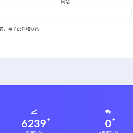
网站
名、电子邮件和网站
6239
0
资源数(个)
本周更新(个)