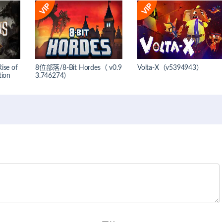
e of
8位部落/8-Bit Hordes（ v0.9
Volta-X（v5394943）
tion
3.746274）