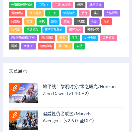
一键即玩服务端
三网H5
三网H5游戏
乐游
休闲益智
冒险解谜
动作冒险
十三水
单机游戏
后台
娱乐
完整源码
完整版
微信
手机
授权
教程
斗地主
新版
最新
服务端
棋牌游戏
棋牌游戏源码
棋牌源码
模拟经营
游戏棋牌源码下载
游戏源码
源码
牛牛
站长亲测
策略游戏
网狐
西游H5
角色扮演
赛车竞技
麻将
文章展示
地平线：黎明时分/零之曙光/Horizon
Zero Dawn（v1.10.H2）
漫威复仇者联盟/Marvels
Avengers（v2.6.0-全DLC）