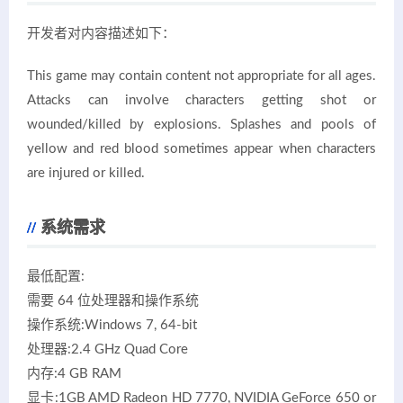
开发者对内容描述如下：
This game may contain content not appropriate for all ages.
Attacks can involve characters getting shot or
wounded/killed by explosions. Splashes and pools of
yellow and red blood sometimes appear when characters
are injured or killed.
系统需求
最低配置:
需要 64 位处理器和操作系统
操作系统:Windows 7, 64-bit
处理器:2.4 GHz Quad Core
内存:4 GB RAM
显卡:1GB AMD Radeon HD 7770, NVIDIA GeForce 650 or