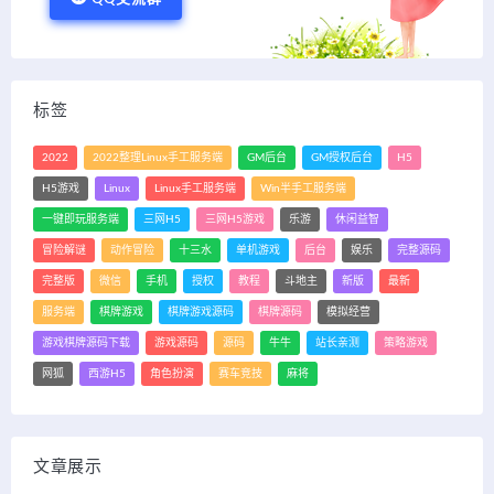
标签
2022
2022整理Linux手工服务端
GM后台
GM授权后台
H5
H5游戏
Linux
Linux手工服务端
Win半手工服务端
一键即玩服务端
三网H5
三网H5游戏
乐游
休闲益智
冒险解谜
动作冒险
十三水
单机游戏
后台
娱乐
完整源码
完整版
微信
手机
授权
教程
斗地主
新版
最新
服务端
棋牌游戏
棋牌游戏源码
棋牌源码
模拟经营
游戏棋牌源码下载
游戏源码
源码
牛牛
站长亲测
策略游戏
网狐
西游H5
角色扮演
赛车竞技
麻将
文章展示