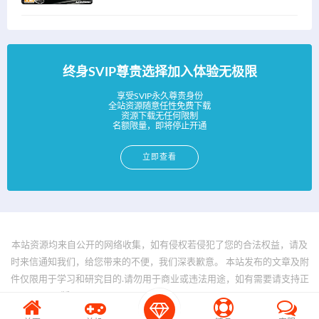
终身SVIP尊贵选择加入体验无极限
享受SVIP永久尊贵身份
全站资源随意任性免费下载
资源下载无任何限制
名额限量，即将停止开通
立即查看
本站资源均来自公开的网络收集，如有侵权若侵犯了您的合法权益，请及
时来信通知我们，给您带来的不便，我们深表歉意。 本站发布的文章及附
件仅限用于学习和研究目的.请勿用于商业或违法用途，如有需要请支持正
版。 © 2025 - www.bfya.com All rights reserved