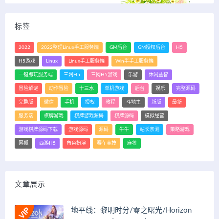
标签
2022
2022整理Linux手工服务端
GM后台
GM授权后台
H5
H5游戏
Linux
Linux手工服务端
Win半手工服务端
一键即玩服务端
三网H5
三网H5游戏
乐游
休闲益智
冒险解谜
动作冒险
十三水
单机游戏
后台
娱乐
完整源码
完整版
微信
手机
授权
教程
斗地主
新版
最新
服务端
棋牌游戏
棋牌游戏源码
棋牌源码
模拟经营
游戏棋牌源码下载
游戏源码
源码
牛牛
站长亲测
策略游戏
网狐
西游H5
角色扮演
赛车竞技
麻将
文章展示
地平线：黎明时分/零之曙光/Horizon