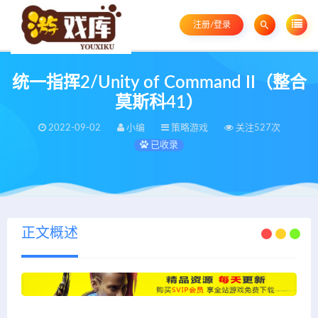
注册/登录
统一指挥2/Unity of Command II（整合
莫斯科41）
2022-09-02
小编
策略游戏
关注527次
已收录
正文概述