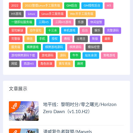
2022
2022整理Linux手工服务端
GM后台
GM授权后台
H5
H5游戏
Linux
Linux手工服务端
Win半手工服务端
一键即玩服务端
三网H5
三网H5游戏
乐游
休闲益智
冒险解谜
动作冒险
十三水
单机游戏
后台
娱乐
完整源码
完整版
微信
手机
授权
教程
斗地主
新版
最新
服务端
棋牌游戏
棋牌游戏源码
棋牌源码
模拟经营
游戏棋牌源码下载
游戏源码
源码
牛牛
站长亲测
策略游戏
网狐
西游H5
角色扮演
赛车竞技
麻将
文章展示
地平线：黎明时分/零之曙光/Horizon
Zero Dawn（v1.10.H2）
漫威复仇者联盟/Marvels