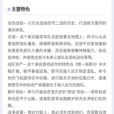
主要特色
动态战役— 以分支战役改写二战的历史，打造绝无雷同的
通关体验。
总部— 这个新功能将军队总部放置在地图上，你可以从这
里指挥部队重组、搭建桥梁和再供给。总部不仅是加强和
恢复损失部队力量的关键，而且能够部署特殊能力，如应
急供给，并使用总部卡车来让部队实现机动化等等。
战区资产— 这个来自游戏初作的特性在《统一指挥II》中大
幅扩展。破坏基础设施，即可在敌人后方制造混乱。命令
你的飞机提供空中侦察，进行毁天灭地的狂轰烂炸，或者
使用空中供给资产来援助位于敌人后方的部队。
额外目标— 参与可能会改变历史的“假设”目标——就有机会
奔向亚平宁山脉，或者趁德军站稳脚步前先击溃他们的防
御。
战争迷雾— 想对付敌人，就必须先找到他们。俘获散兵游