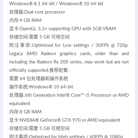
Windows® 8.1 64-bit / Windows® 10 64-bit
处理器:Dual core processor
内存:4 GB RAM
显卡:OpenGL 3.3+ supporting GPU with 1GB VRAM
存储空间:需要 5 GB 可用空间
附注事项:Optimized for Low settings / 30FPS @ 720p.
Legacy AMD Radeon graphics cards, older than and
including the Radeon Rx 200 series, may work but are not
officially supported.推荐配置:
需要 64 位处理器和操作系统
操作系统:Windows® 10 64-bit
处理器:6th Generation Intel® Core™ i5 Processor or AMD
equivalent
内存:8 GB RAM
显卡:NVIDIA® GeForce® GTX 970 or AMD equivalent
存储空间:需要 5 GB 可用空间
附注事项:Optimized for High settings / 60FPS @ 1080p