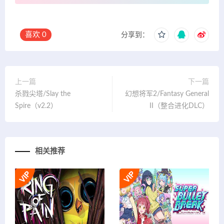
喜欢
0
分享到：
上一篇
下一篇
杀戮尖塔/Slay the
幻想将军2/Fantasy General
Spire（v2.2）
II（整合进化DLC）
相关推荐