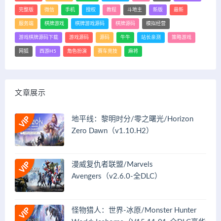
完整版
微信
手机
授权
教程
斗地主
新版
最新
服务端
棋牌游戏
棋牌游戏源码
棋牌源码
模拟经营
游戏棋牌源码下载
游戏源码
源码
牛牛
站长亲测
策略游戏
网狐
西游H5
角色扮演
赛车竞技
麻将
文章展示
地平线：黎明时分/零之曙光/Horizon
Zero Dawn（v1.10.H2）
漫威复仇者联盟/Marvels
Avengers（v2.6.0-全DLC）
怪物猎人：世界-冰原/Monster Hunter