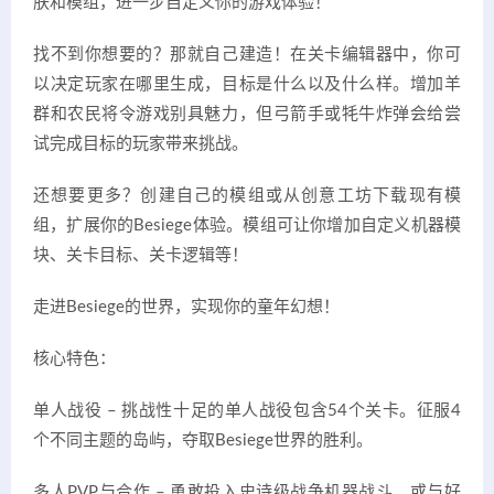
肤和模组，进一步自定义你的游戏体验！
找不到你想要的？那就自己建造！在关卡编辑器中，你可
以决定玩家在哪里生成，目标是什么以及什么样。增加羊
群和农民将令游戏别具魅力，但弓箭手或牦牛炸弹会给尝
试完成目标的玩家带来挑战。
还想要更多？创建自己的模组或从创意工坊下载现有模
组，扩展你的Besiege体验。模组可让你增加自定义机器模
块、关卡目标、关卡逻辑等！
走进Besiege的世界，实现你的童年幻想！
核心特色：
单人战役 – 挑战性十足的单人战役包含54个关卡。征服4
个不同主题的岛屿，夺取Besiege世界的胜利。
多人PVP与合作 – 勇敢投入史诗级战争机器战斗，或与好