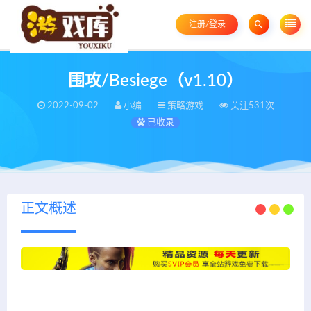
注册/登录
围攻/Besiege（v1.10）
2022-09-02
小编
策略游戏
关注531次
已收录
正文概述