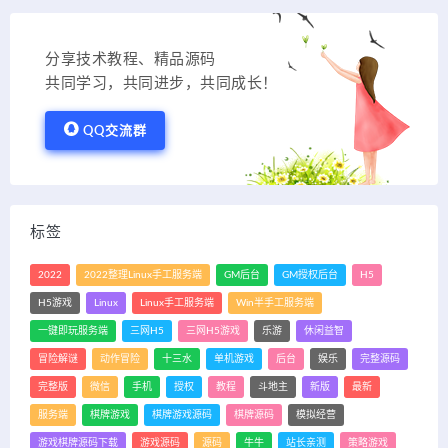
分享技术教程、精品源码
共同学习，共同进步，共同成长！
QQ交流群
标签
2022
2022整理Linux手工服务端
GM后台
GM授权后台
H5
H5游戏
Linux
Linux手工服务端
Win半手工服务端
一键即玩服务端
三网H5
三网H5游戏
乐游
休闲益智
冒险解谜
动作冒险
十三水
单机游戏
后台
娱乐
完整源码
完整版
微信
手机
授权
教程
斗地主
新版
最新
服务端
棋牌游戏
棋牌游戏源码
棋牌源码
模拟经营
游戏棋牌源码下载
游戏源码
源码
牛牛
站长亲测
策略游戏