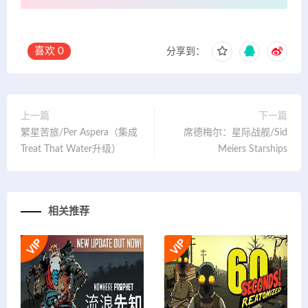
喜欢
0
分享到：
上一篇
下一篇
繁星苦旅/Per Aspera（集成
席德梅尔：星际战舰/Sid
Treat That Water升级）
Meiers Starships
相关推荐