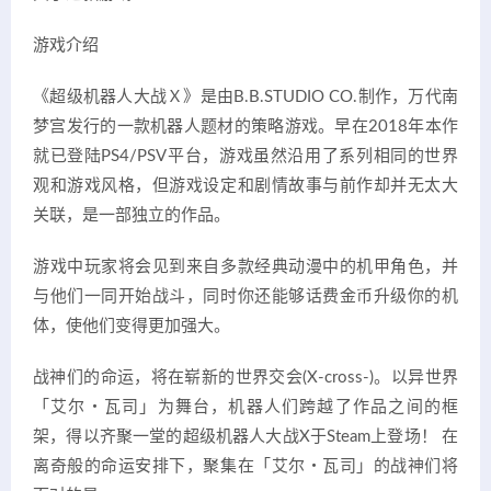
游戏介绍
《超级机器人大战Ｘ》是由B.B.STUDIO CO.制作，万代南
梦宫发行的一款机器人题材的策略游戏。早在2018年本作
就已登陆PS4/PSV平台，游戏虽然沿用了系列相同的世界
观和游戏风格，但游戏设定和剧情故事与前作却并无太大
关联，是一部独立的作品。
游戏中玩家将会见到来自多款经典动漫中的机甲角色，并
与他们一同开始战斗，同时你还能够话费金币升级你的机
体，使他们变得更加强大。
战神们的命运，将在崭新的世界交会(X-cross-)。以异世界
「艾尔・瓦司」为舞台，机器人们跨越了作品之间的框
架，得以齐聚一堂的超级机器人大战X于Steam上登场！ 在
离奇般的命运安排下，聚集在「艾尔・瓦司」的战神们将