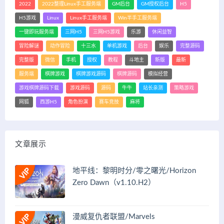
2022
2022整理Linux手工服务端
GM后台
GM授权后台
H5
H5游戏
Linux
Linux手工服务端
Win半手工服务端
一键即玩服务端
三网H5
三网H5游戏
乐游
休闲益智
冒险解谜
动作冒险
十三水
单机游戏
后台
娱乐
完整源码
完整版
微信
手机
授权
教程
斗地主
新版
最新
服务端
棋牌游戏
棋牌游戏源码
棋牌源码
模拟经营
游戏棋牌源码下载
游戏源码
源码
牛牛
站长亲测
策略游戏
网狐
西游H5
角色扮演
赛车竞技
麻将
文章展示
地平线：黎明时分/零之曙光/Horizon
Zero Dawn（v1.10.H2）
漫威复仇者联盟/Marvels