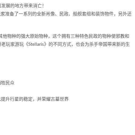
盛发展的地方带来消亡！
惧死后世界的玩家准备了一系列的全新肖像、民政、船舰套组和装饰物件，另外还
种能吞噬其他物种的强大原始物种，这个拥有三种特色民政的物种使邪教和
家游玩《Stellaris》的不同方式，也会为杀手帝国带来新的生
牺牲民众
此提升行星的稳定，并荣耀古墓世界