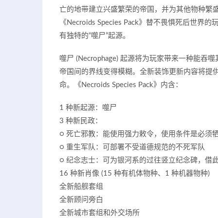
亡的地带建立兴盛繁荣的帝国，并为其他物种繁
《Necroids Species Pack》替不畏
有独特的“噬尸”起源。
噬尸 (Necrophage) 起源将为玩家带来一
帝国间的界线变得模糊。全新装饰更新内容将提供老玩
命。《Necroids Species Pack》内含：
1 种新起源：噬尸
3 种新民政：
○ 死亡邪教：能使用强力敕令，使用条件是必须
○ 重生军队：可部署不受道德规范的不死军队
○ 纪念志士：可为银河系的过往竖立纪念碑，借
16 种新肖像 (15 种有机体物种、1 种机器物种)
全新船舰套组
全新顾问旁白
全新城市套组和外交场所