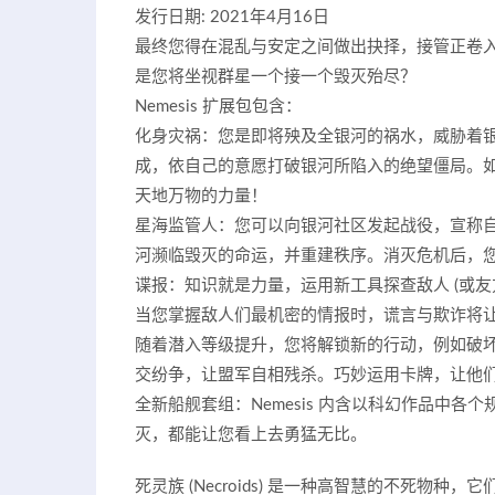
发行日期: 2021年4月16日
最终您得在混乱与安定之间做出抉择，接管正卷
是您将坐视群星一个接一个毁灭殆尽？
Nemesis 扩展包包含：
化身灾祸：您是即将殃及全银河的祸水，威胁着
成，依自己的意愿打破银河所陷入的绝望僵局。
天地万物的力量！
星海监管人：您可以向银河社区发起战役，宣称
河濒临毁灭的命运，并重建秩序。消灭危机后，您
谍报：知识就是力量，运用新工具探查敌人 (或友
当您掌握敌人们最机密的情报时，谎言与欺诈将
随着潜入等级提升，您将解锁新的行动，例如破
交纷争，让盟军自相残杀。巧妙运用卡牌，让他
全新船舰套组：Nemesis 内含以科幻作品中
灭，都能让您看上去勇猛无比。
死灵族 (Necroids) 是一种高智慧的不死