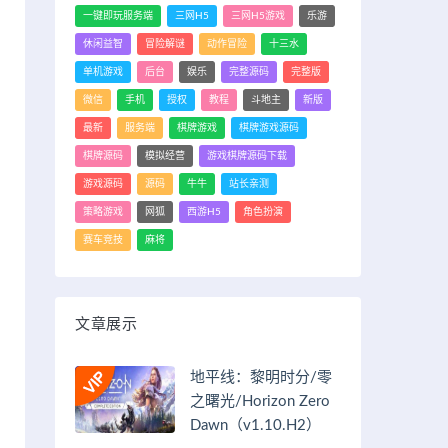
一键即玩服务端
三网H5
三网H5游戏
乐游
休闲益智
冒险解谜
动作冒险
十三水
单机游戏
后台
娱乐
完整源码
完整版
微信
手机
授权
教程
斗地主
新版
最新
服务端
棋牌游戏
棋牌游戏源码
棋牌源码
模拟经营
游戏棋牌源码下载
游戏源码
源码
牛牛
站长亲测
策略游戏
网狐
西游H5
角色扮演
赛车竞技
麻将
文章展示
地平线：黎明时分/零
之曙光/Horizon Zero
Dawn（v1.10.H2）