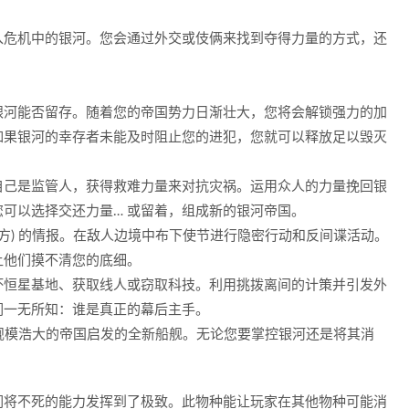
入危机中的银河。您会通过外交或伎俩来找到夺得力量的方式，还
银河能否留存。随着您的帝国势力日渐壮大，您将会解锁强力的加
如果银河的幸存者未能及时阻止您的进犯，您就可以释放足以毁灭
自己是监管人，获得救难力量来对抗灾祸。运用众人的力量挽回银
可以选择交还力量… 或留着，组成新的银河帝国。
方) 的情报。在敌人边境中布下使节进行隐密行动和反间谍活动。
让他们摸不清您的底细。
坏恒星基地、获取线人或窃取科技。利用挑拨离间的计策并引发外
们一无所知：谁是真正的幕后主手。
各个规模浩大的帝国启发的全新船舰。无论您要掌控银河还是将其消
物种，它们将不死的能力发挥到了极致。此物种能让玩家在其他物种可能消