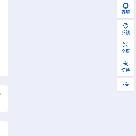
客服
反馈
全屏
切换
篇
）