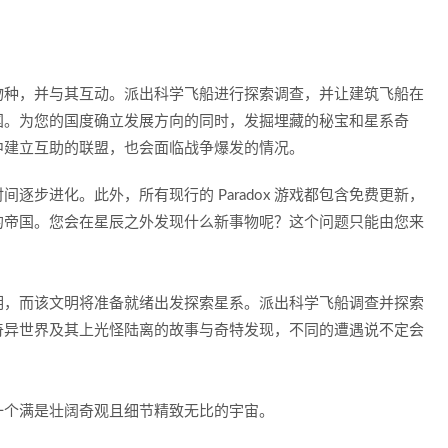
物种，并与其互动。派出科学飞船进行探索调查，并让建筑飞船在
国。为您的国度确立发展方向的同时，发掘埋藏的秘宝和星系奇
中建立互助的联盟，也会面临战争爆发的情况。
逐步进化。此外，所有现行的 Paradox 游戏都包含免费更新，
的帝国。您会在星辰之外发现什么新事物呢？这个问题只能由您来
明，而该文明将准备就绪出发探索星系。派出科学飞船调查并探索
奇异世界及其上光怪陆离的故事与奇特发现，不同的遭遇说不定会
一个满是壮阔奇观且细节精致无比的宇宙。