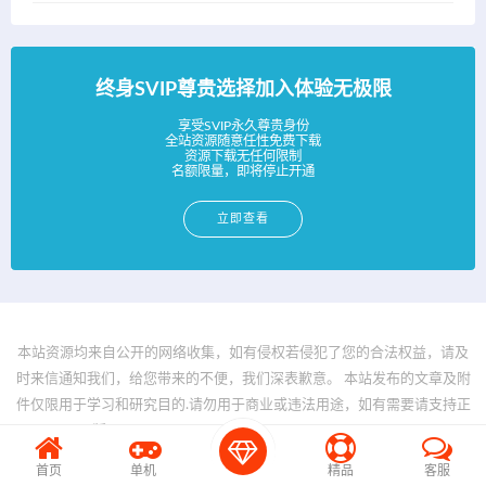
终身SVIP尊贵选择加入体验无极限
享受SVIP永久尊贵身份
全站资源随意任性免费下载
资源下载无任何限制
名额限量，即将停止开通
立即查看
本站资源均来自公开的网络收集，如有侵权若侵犯了您的合法权益，请及
时来信通知我们，给您带来的不便，我们深表歉意。 本站发布的文章及附
件仅限用于学习和研究目的.请勿用于商业或违法用途，如有需要请支持正
版。 © 2025 - www.bfya.com All rights reserved
首页
单机
精品
客服