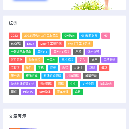
标签
2022
2022整理Linux手工服务端
GM后台
GM授权后台
H5
H5游戏
Linux
Linux手工服务端
Win半手工服务端
一键即玩服务端
三网H5
三网H5游戏
乐游
休闲益智
冒险解谜
动作冒险
十三水
单机游戏
后台
娱乐
完整源码
完整版
微信
手机
授权
教程
斗地主
新版
最新
服务端
棋牌游戏
棋牌游戏源码
棋牌源码
模拟经营
游戏棋牌源码下载
游戏源码
源码
牛牛
站长亲测
策略游戏
网狐
西游H5
角色扮演
赛车竞技
麻将
文章展示